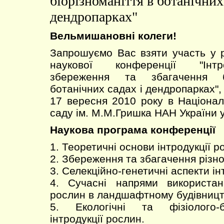
біорізноманіття в ботанічних
дендропарках"
Вельмишановні колеги!
Запрошуємо Вас взяти участь у 
наукової конференції "Інтр
збереження та збагачення бі
ботанічних садах і дендропарках", 
17 вересня 2010 року в Націона
саду ім. М.М.Гришка НАН України у
Наукова програма конференції
1. Теоретичні основи інтродукції р
2. Збереження та збагачення різно
3. Селекційно-генетичні аспекти ін
4. Сучасні напрями використан
рослин в ландшафтному будівницт
5. Екологічні та фізіолого-б
інтродукції рослин.