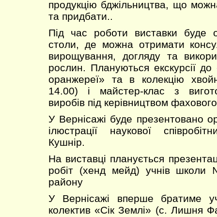
продукцію бджільництва, що можн
та придбати..
Під час роботи виставки буде о
столи, де можна отримати консу
вирощування, догляду та викори
рослин. Плануються екскурсії до 
оранжереї» та в колекцію хвойн
14.00) і майстер-клас з вигот
виробів під керівництвом фахового
У Вернісажі буде презентовано ор
ілюстрації наукової співробіт
Кушнір.
На виставці планується презентац
робіт (хенд мейд) учнів школи
району
У Вернісажі вперше братиме у
колектив «Сік Землі» (с. Лишня Ф