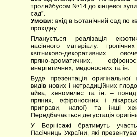
тролейбусом №14 до кінцевої зупи
сад”.
Умови:
вхід в Ботанічний сад по к
прохідну.
Планується реалізація екзот
насінного матеріалу: тропічних
квітниково-декоративних, овоч
пряно-ароматичних, ефіронос
енергетичних, медоносних та ін.
Буде презентація оригінальної 
видів нових і нетрадиційних плодо
айва, хеномелес та ін. – понад
пряних, ефіроносних і лікарськ
приправи, напої) та інші хе
Передбачається дегустація оригіна
У Вернісажі братимуть участ
Пасічниць України, які презентув