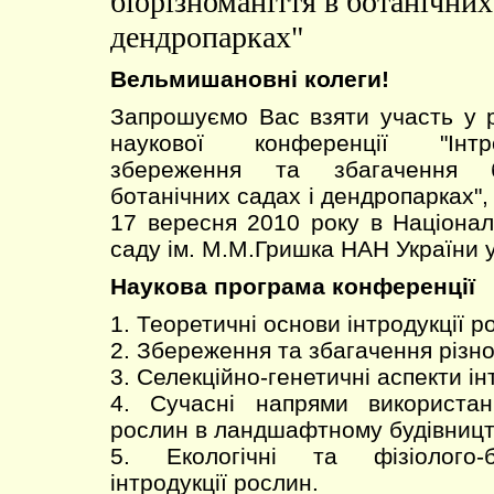
біорізноманіття в ботанічних
дендропарках"
Вельмишановні колеги!
Запрошуємо Вас взяти участь у 
наукової конференції "Інтр
збереження та збагачення бі
ботанічних садах і дендропарках", 
17 вересня 2010 року в Націона
саду ім. М.М.Гришка НАН України у
Наукова програма конференції
1. Теоретичні основи інтродукції р
2. Збереження та збагачення різно
3. Селекційно-генетичні аспекти ін
4. Сучасні напрями використан
рослин в ландшафтному будівницт
5. Екологічні та фізіолого-б
інтродукції рослин.