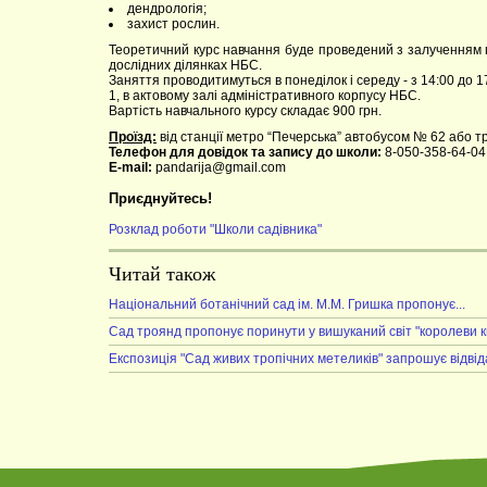
дендрологія;
захист рослин.
Теоретичний курс навчання буде проведений з залученням п
дослідних ділянках НБС.
Заняття проводитимуться в понеділок і середу - з 14:00 до 17:
1, в актовому залі адміністративного корпусу НБС.
Вартість навчального курсу складає 900 грн.
Проїзд:
від станції метро “Печерська” автобусом № 62 або т
Телефон для довідок та запису до школи:
8-050-358-64-04,
E-mail:
pandarija@gmail.com
Приєднуйтесь!
Розклад роботи "Школи садівника"
Читай також
Національний ботанічний сад ім. М.М. Гришка пропонує...
Сад троянд пропонує поринути у вишуканий світ "королеви кв
Експозиція "Сад живих тропічних метеликів" запрошує відвід