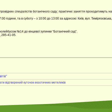
ровідних спеціалістів ботанічного саду; практичні заняття проходитимуть на
00 години, та в суботу – з 10:00 до 13:00 за адресою: Київ, вул. Тимірязєвська,
ролейбусом №14 до кінцевої зупинки “Ботанічний сад”.
 285-41-05.
ітів"
ати відтворений куточок екзотичних метеликів