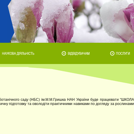
 ботанічного саду (НБС) ім.М.М.Гришка НАН України буде працювати “ШКОЛА
ичну підготовку та оволодіти практичними навиками по догляду за рослинами