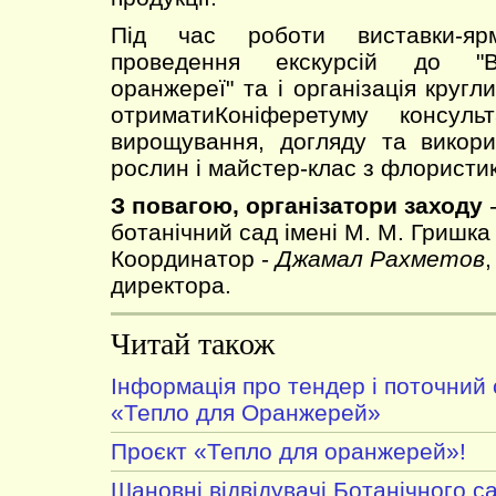
Під час роботи виставки-ярм
проведення екскурсій до "Ве
оранжереї" та і організація кругл
отриматиКоніферетуму консуль
вирощування, догляду та викори
рослин і майстер-клас з флористик
З повагою, організатори заходу
-
ботанічний сад імені М. М. Гришка
Координатор -
Джамал Рахметов
,
директора.
Читай також
Інформація про тендер і поточний 
«Тепло для Оранжерей»
Проєкт «Тепло для оранжерей»!
Шановні відвідувачі Ботанічного с