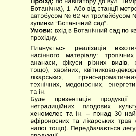
Проїзд:
по навігатору до вул. Тимі
Ботанічна), 1. Або від станції мет
автобусом № 62 чи тролейбусом №
зупинки “Ботанічний сад”.
Умови:
вхід в Ботанічний сад по к
прохідну.
Планується реалізація екзот
насінного матеріалу: тропічних
ананаси, фікуси різних видів, о
тощо), хвойних, квітниково-декор
лікарських, пряно-ароматичн
технічних, медоносних, енергет
та ін.
Буде презентація продукції
нетрадиційних плодових культ
хеномелес та ін. – понад 30 най
ефіроносних та лікарських трав (
напої тощо). Передбачається дегу
продукції.