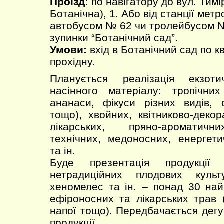
Проїзд:
по навігатору до вул. Тимі
Ботанічна), 1. Або від станції мет
автобусом № 62 чи тролейбусом №
зупинки “Ботанічний сад”.
Умови:
вхід в Ботанічний сад по к
прохідну.
Планується реалізація екзот
насінного матеріалу: тропічних
ананаси, фікуси різних видів, о
тощо), хвойних, квітниково-декор
лікарських, пряно-ароматичн
технічних, медоносних, енергет
та ін.
Буде презентація продукції
нетрадиційних плодових культ
хеномелес та ін. – понад 30 най
ефіроносних та лікарських трав (
напої тощо). Передбачається дегу
продукції.