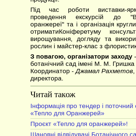
Під час роботи виставки-ярм
проведення екскурсій до "Ве
оранжереї" та і організація кругл
отриматиКоніферетуму консуль
вирощування, догляду та викори
рослин і майстер-клас з флористик
З повагою, організатори заходу
-
ботанічний сад імені М. М. Гришка
Координатор -
Джамал Рахметов
,
директора.
Читай також
Інформація про тендер і поточний 
«Тепло для Оранжерей»
Проєкт «Тепло для оранжерей»!
Шановні відвідувачі Ботанічного с