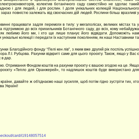
 електроконвекторів, колектив ботанічного саду самостійно не здолає такий
адною і для людей, і для рослин. І доля унікальних колекцій Національного
 зараз повністю залежать від своєчасних дій людей. Рослини більш вразливі у
овинні працювати задля перемоги в тилу: у мегаполісах, великих містах та у
 підтримкою до всіх прихильників Ботанічного саду, до всіх, кому небайдужа
 як любимо його ми, і хто ще лише планує його відвідати. Допоможіть нам
нікальні колекції і передати їх наступним поколінням, як наші Наставники та
ки Благодійного фонду “Пелі кен лів”, з яким вже другий рік поспіль успішно
а Л.І. Рубцова. Рахунки відкриті саме для цього проєкту. Також, якщо у Вас є
 в дар.
нню. Отримання Фондом коштів на рахунки проєкту є вашою згодою на це. Якщо
 проєкту «Тепло для Оранжерей», то надлишок коштів буде використано для
ої країни, давайте ж об'єднаємо наші зусилля, щоб потім гідно зустріти тих, хто
а Україні!
checkout/card/i19148057514