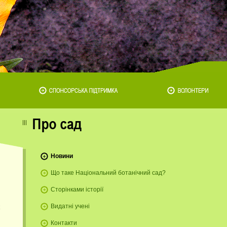
Новини
Що таке Національний ботанічний сад?
Сторінками історії
Видатні учені
Контакти