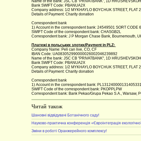
Name of the bank: JSC CB "PRIVATBANK", 1D HRUSHEVSKOHO
Bank SWIFT Code: PBANUA2X
Company address: 1/2 MYKHAYLO BOYCHUK STREET, FLAT 26
Details of Payment: Charity donation
Correspondent bank
1) Account in the correspondent bank: 24549501 SORT CODE 
SWIFT Code of the correspondent bank: CHASGB2L
Correspondent bank: J P Morgan Chase Bank, Bournemouth, U
Платежі в польських злотих/Payment in PLZ:
Company Name: Peli can live, CO, CF
IBAN Code: UA083052990000026002046239892
Name of the bank: JSC CB "PRIVATBANK", 1D HRUSHEVSKOHO
Bank SWIFT Code: PBANUA2X
Company address: 1/2 MYKHAYLO BOYCHUK STREET, FLAT 26
Details of Payment: Charity donation
Correspondent bank
1) Account in the correspondent bank: PL1312400001314053
SWIFT Code of the correspondent bank: PKOPPLPW
Correspondent bank: Bank Pekao/Grupa Pekao S.A., Warsaw, P
Читай також
Шановні відвідувачі Ботанічного саду!
Науково-практична конференція «Євроінтеграція екологічної
Зміни в роботі Оранжерейного комплексу!