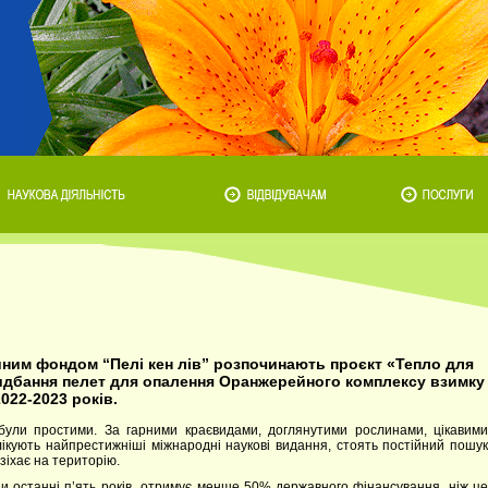
йним фондом “Пелі кен лів” розпочинають проєкт «Тепло для
идбання пелет для опалення Оранжерейного комплексу взимку
022-2023 років.
 були простими. За гарними краєвидами, доглянутими рослинами, цікавими
лікують найпрестижніші міжнародні наукові видання, стоять постійний пошук
зіхає на територію.
и останні п’ять років отримує менше 50% державного фінансування, ніж це