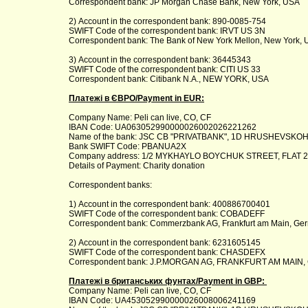
Correspondent bank: JP Morgan Chase Bank, New York, USA
2) Account in the correspondent bank: 890-0085-754
SWIFT Code of the correspondent bank: IRVT US 3N
Correspondent bank: The Bank of New York Mellon, New York,
3) Account in the correspondent bank: 36445343
SWIFT Code of the correspondent bank: CITI US 33
Correspondent bank: Citibank N.A., NEW YORK, USA
Платежі в ЄВРО/Payment in EUR:
Company Name: Peli can live, CO, CF
IBAN Code: UA063052990000026002026221262
Name of the bank: JSC CB "PRIVATBANK", 1D HRUSHEVSKOHO
Bank SWIFT Code: PBANUA2X
Company address: 1/2 MYKHAYLO BOYCHUK STREET, FLAT 26
Details of Payment: Charity donation
Correspondent banks:
1) Account in the correspondent bank: 400886700401
SWIFT Code of the correspondent bank: COBADEFF
Correspondent bank: Commerzbank AG, Frankfurt am Main, Ge
2) Account in the correspondent bank: 6231605145
SWIFT Code of the correspondent bank: CHASDEFX
Correspondent bank: J.P.MORGAN AG, FRANKFURT AM MAIN
Платежі в британських фунтах/Payment in GBP:
Company Name: Peli can live, CO, CF
IBAN Code: UA453052990000026008006241169