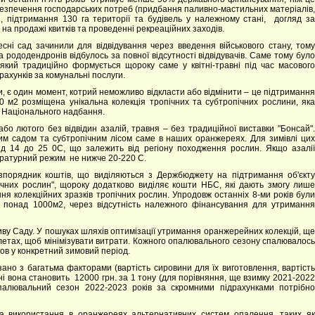
безпечення господарських потреб (придбання паливно-мастильних матеріалів,
я, підтримання 130 га території та будівель у належному стані, догляд за
на продажі квитків та проведенні рекреаційних заходів.
есні сад зачинили для відвідування через введення військового стану, тому
у та рододендронів відбулось за повної відсутності відвідувачів. Саме тому було
ий традиційно формується щороку саме у квітні-травні під час масового
рахунків за комунальні послуги.
и, є один момент, котрий неможливо відкласти або відмінити – це підтримання
 м2 розміщена унікальна колекція тропічних та субтропічних рослини, яка
с Національного надбання.
або лютого без відвідин азалій, травня – без традиційної виставки "Бонсай".
им садом та субтропічним лісом саме в наших оранжереях. Для зимівлі цих
ід 14 до 25 0С, що залежить від регіону походження рослин. Якщо азалії
ературний режим не нижче 20-220 С.
зпорядник коштів, що виділяються з Держбюджету на підтримання об'єкту
ічних рослин", щороку додатково виділяє кошти НБС, які дають змогу лише
ня колекційних зразків тропічних рослин. Упродовж останніх 8-ми років були
 понад 1000м2, через відсутність належного фінансування для утримання
иву Саду. У пошуках шляхів оптимізації утримання оранжерейних колекцій, ще
пелетах, щоб мінімізувати витрати. Кожного опалювального сезону спалювалось
мов у конкретний зимовий період.
зано з багатьма факторами (вартість сировини для їх виготовлення, вартість
дні вона становить 12000 грн. за 1 тону (для порівняння, ще взимку 2021-2022
опалювальний сезон 2022-2023 років за скромними підрахунками потрібно
 та використання в оранжереях альтернативних систем опалення, таких як