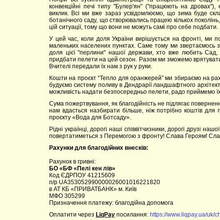
конвекційні печі типу "Булер'ян" ("працюють на дровах"),
виклик. Всі ми вже зараз усвідомлюємо, що зима буде скл
ботанічного саду, що створювались працею кількох поколінь,
цій ситуації, тому що вони не можуть самі про себе подбати.
У цей час, коли доля України вирішується на фронті, ми п
маленьких населених пунктах. Саме тому ми звертаємось за
доля цієї "перлини" нашої держави, хто вже любить Сад,
придбати пелети на цей сезон. Разом ми зможемо врятувати у
Вчителі передали їх нам з рук у руки.
Кошти на проєкт “Тепло для оранжерей” ми збираємо на рахун
будуємо систему поливу в Дендрарії ландшафтного архітектор
можливість надати безпосередньо пелети, радо приймемо їх
Сума пожертвування, як благодійність не підлягає поверне
нам вдасться назбирати більше, ніж потрібно коштів для
проєкту «Вода для Ботсаду».
Рідні українці, дорогі наші співвітчизники, дорогі друзі наш
повертатиметься з Перемогою з фронту! Слава Героям! Слав
Рахунки для благодійних внесків:
Рахунок в гривні:
БО «БФ «Пелі кен лів»
Код ЄДРПОУ 41215609
п/р UA353052990000026001016221820
в АТ КБ «ПРИВАТБАНК» м. Київ
МФО 305299
Призначення платежу: благодійна допомога
Оплатити через
LiqPay
посилання:
https://www.liqpay.ua/uk/