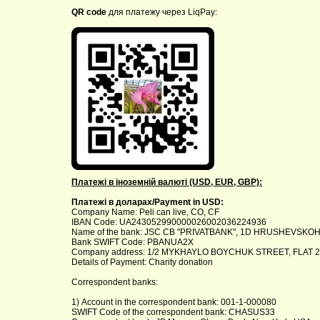
QR code
для платежу через LiqPay:
Платежі в іноземній валюті (USD, EUR, GBP):
Платежі в доларах/Payment in USD:
Company Name: Peli can live, CO, CF
IBAN Code: UA243052990000026002036224936
Name of the bank: JSC CB "PRIVATBANK", 1D HRUSHEVSKOHO
Bank SWIFT Code: PBANUA2X
Company address: 1/2 MYKHAYLO BOYCHUK STREET, FLAT 26
Details of Payment: Charity donation
Correspondent banks:
1) Account in the correspondent bank: 001-1-000080
SWIFT Code of the correspondent bank: CHASUS33