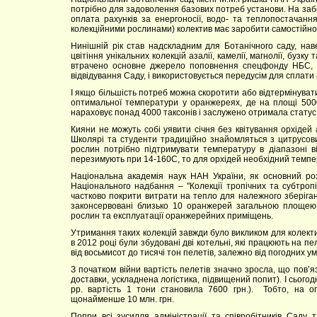
потрібно для задоволення базових потреб установи. На за
оплата рахунків за енергоносії, водо- та теплопостачанн
колекційними рослинами) колектив має заробити самостійно 
Нинішній рік став надскладним для Ботанічного саду, нав
цвітіння унікальних колекцій азалії, камелії, магнолії, бузк
втрачено основне джерело поповнення спецфонду НБС, як
відвідування Саду, і використовується передусім для сплати 
І якщо більшість потреб можна скоротити або відтермінуват
оптимальної температури у оранжереях, де на площі 5000
нараховує понад 4000 таксонів і заслужено отримала стату
Кияни не можуть собі уявити січня без квітування орхідей 
Школярі та студенти традиційно знайомляться з цитрусов
рослин потрібно підтримувати температуру в діапазоні в
перезимують при 14-160С, то для орхідей необхідний темп
Національна академія наук НАН України, як основний ро
Національного надбання – "Колекції тропічних та субтроп
частково покрити витрати на тепло для належного зберіган
законсервовані близько 10 оранжерей загальною площею
рослин та експлуатації оранжерейних приміщень.
Утримання таких колекцій завжди було викликом для колект
в 2012 році були збудовані дві котельні, які працюють на 
від восьмисот до тисячі тон пелетів, залежно від погодних у
З початком війни вартість пелетів значно зросла, що пов’я
доставки, ускладнена логістика, підвищений попит). І сього
рр. вартість 1 тони становила 7600 грн.). Тобто, на 
щонайменше 10 млн. грн.
Попри всі зусилля адміністрації та співробітників Саду