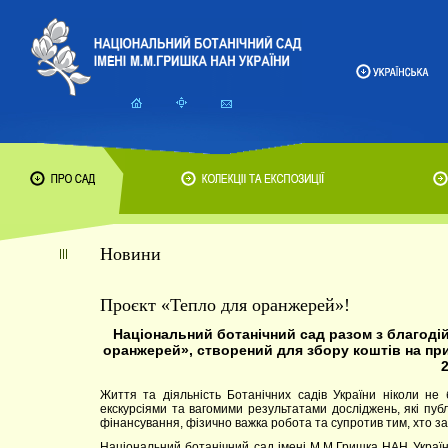
Новини
Проєкт «Тепло для оранжерей»!
Національний ботанічний сад разом з благоді
оранжерей», створений для збору коштів на пр
2
Життя та діяльність Ботанічних садів України ніколи не
екскурсіями та вагомими результатами досліджень, які пуб
фінансування, фізично важка робота та супротив тим, хто за
Національний ботанічний сад імені М.М.Гришка НАН Україн