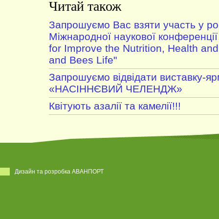
Читай також
Запрошуємо Вас взяти участь у роб
Міжнародної наукової конференції 
for Improve the Nutrition, Health an
and Bees Life"
Запрошуємо відвідати виставку-я
«НАСІННЄВИЙ ЧЕЛЕНДЖ»
Квітують азалії та камелії!!!
Дизайн та розробка АВАНПОРТ