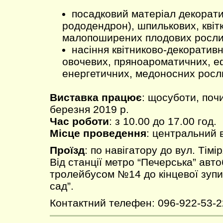
посадковий матеріал декорати
рододендрон), шпилькових, квіт
малопоширених плодових росли
насіння квітниково-декоратив
овочевих, пряноароматичних, е
енергетичних, медоносних росл
Виставка працює
: щосуботи, поч
березня 2019 р.
Час роботи
: з 10.00 до 17.00 год.
Місце проведення
: центральний 
Проїзд
: по навігатору до вул. Тімір
Від станції метро “Печерська” авт
тролейбусом №14 до кінцевої зупи
сад”.
Контактний телефен: 096-922-53-2