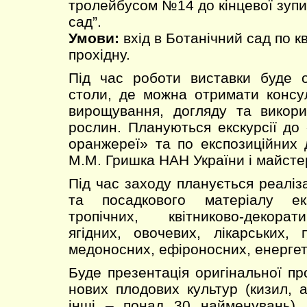
тролейбусом №14 до кінцевої зупи
сад”.
Умови:
вхід в Ботанічний сад по к
прохідну.
Під час роботи виставки буде о
столи, де можна отримати консул
вирощування, догляду та викори
рослин. Плануються екскурсії до 
оранжереї» та по експозиційних 
М.М. Гришка НАН України і майсте
Під час заходу планується реаліза
та посадкового матеріалу ек
тропічних, квітниково-декора
ягідних, овочевих, лікарських, 
медоносних, ефіроносних, енергет
Буде презентація оригінальної про
нових плодових культур (кизил, 
інші – понад 30 найменувань),