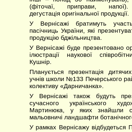
(фіточаї, приправи, напої).
дегустація оригінальної продукції.
У Вернісажі братимуть участ
пасічниць України, які презентув
продукцію бджільництва.
У Вернісажі буде презентовано ор
ілюстрації наукової співробіт
Кушнір.
Планується презентація дитячих
учнів школи №133 Печерського рай
колективу «Дарничанка».
У Вернісажі також будуть пре
сучасного українського худ
Мартинюка, у яких знайшли с
мальовничі ландшафти ботанічног
У рамках Вернісажу відбудеться 