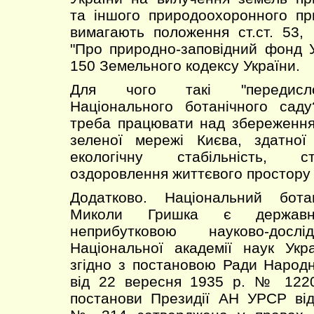
та іншого природоохоронного пр
вимагають положення ст.ст. 53,
"Про природно-заповідний фонд Ук
150 Земельного кодексу України.
Для чого такі "передислок
Національного ботанічного сад
треба працювати над збереженн
зеленої мережі Києва, здатної
екологічну стабільність, с
оздоровлення життєвого простору 
Додатково. Національний бота
Миколи Гришка є державн
неприбутковою науково-досл
Національної академії наук Укр
згідно з постановою Ради Народ
від 22 вересня 1935 р. № 1220
постанови Президії АН УРСР від