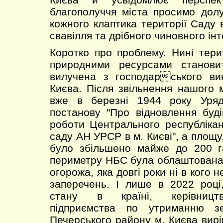
благополуччя міста просимо дол
кожного клаптика території Саду 
свавілля та дрібного чиновного інт
Коротко про проблему. Нині тери
природними ресурсами станови
вилучена з господарського ви
Києва. Після звільнення нашого м
вже в березні 1944 року Уряд
постанову "Про відновлення буді
роботи Центрального республікан
саду АН УРСР в м. Києві", а площу,
було збільшено майже до 200 г
периметру НБС була облаштована 
огорожа, яка довгі роки ні в кого 
заперечень. І лише в 2022 році
стану в країні, керівницт
підприємства по утриманню з
Печерського району м. Києва вир