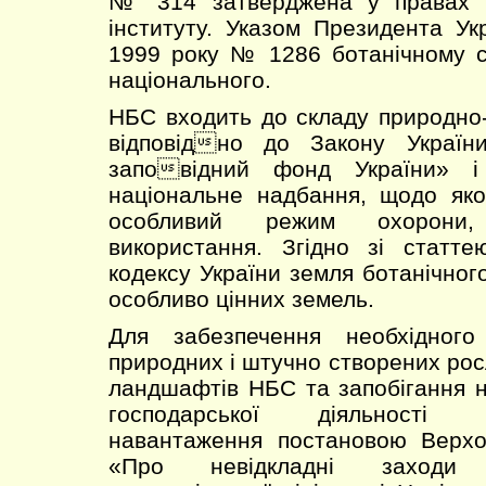
№ 314 затверджена у правах н
інституту. Указом Президента Ук
1999 року № 1286 ботанічному с
національного.
НБС входить до складу природно
відповідно до Закону Україн
заповідний фонд України» і
національне надбання, щодо яко
особливий режим охорони,
використання. Згідно зі статт
кодексу України земля ботанічног
особливо цінних земель.
Для забезпечення необхідног
природних і штучно створених рос
ландшафтів НБС та запобігання 
господарської діяльності 
навантаження постановою Верхо
«Про невідкладні заходи