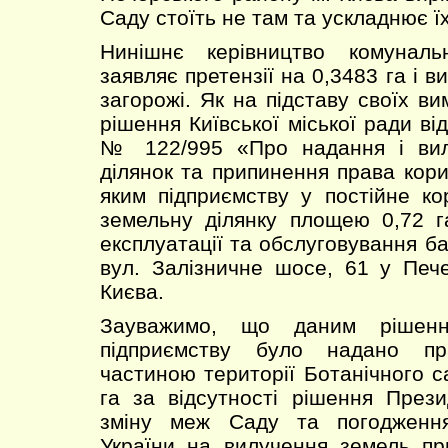
Саду стоїть не там та ускладнює ї
Нинішнє керівництво комуналь
заявляє претензії на 0,3483 га і 
загорожі. Як на підставу своїх в
рішення Київської міської ради ві
№ 122/995 «Про надання і вил
ділянок та припинення права кор
яким підприємству у постійне к
земельну ділянку площею 0,72 г
експлуатації та обслуговування б
вул. Залізничне шосе, 61 у Печ
Києва.
Зауважимо, що даним рішенн
підприємству було надано пр
частиною території Ботанічного 
га за відсутності рішення През
зміну меж Саду та погодженн
України на вилучення земель пр