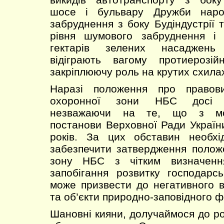
шосе і бульвару Дружби народ
забруднення з боку Будіндустрії 
рівня шумового забруднення і 
гектарів зелених насаджень
відіграють вагому протиерозій
закріплюючу роль на крутих схила
Наразі положення про правов
охоронної зони НБС досі 
незважаючи на те, що з мо
постанови Верховної Ради Украї
років. За цих обставин необх
забезпечити затвердження полож
зону НБС з чітким визначенн
запобігання розвитку господарсь
може призвести до негативного в
та об’єкти природно-заповідного ф
Шановні кияни, долучаймося до ро