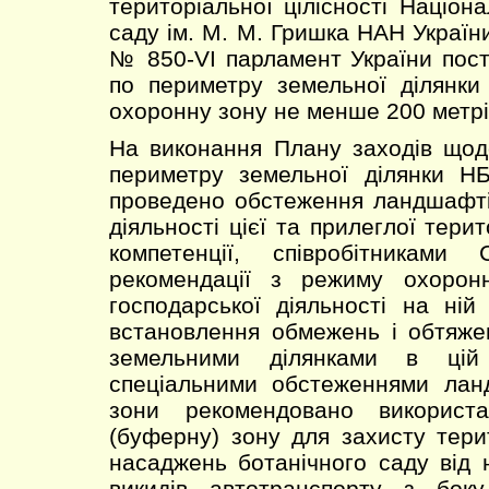
територіальної цілісності Націон
саду ім. М. М. Гришка НАН України
№ 850-VI парламент України пос
по периметру земельної ділянк
охоронну зону не менше 200 метрів
На виконання Плану заходів щод
периметру земельної ділянки Н
проведено обстеження ландшафті
діяльності цієї та прилеглої терит
компетенції, співробітниками
рекомендації з режиму охорон
господарської діяльності на ні
встановлення обмежень і обтяже
земельними ділянками в цій 
спеціальними обстеженнями лан
зони рекомендовано використ
(буферну) зону для захисту терит
насаджень ботанічного саду від 
викидів автотранспорту з боку