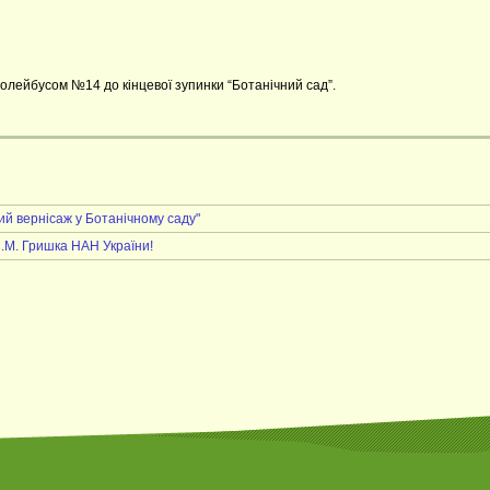
ролейбусом №14 до кінцевої зупинки “Ботанічний сад”.
ий вернісаж у Ботанічному саду"
М.М. Гришка НАН України!