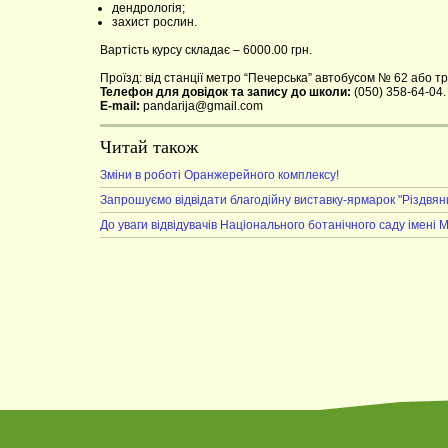
дендрологія;
захист рослин.
Вартість курсу складає – 6000.00 грн.
Проїзд: від станції метро “Печерська” автобусом № 62 або т
Телефон для довідок та запису до школи:
(050) 358-64-04.
E-mail:
pandarija@gmail.com
Читай також
Зміни в роботі Оранжерейного комплексу!
Запрошуємо відвідати благодійну виставку-ярмарок "Різдвян
До уваги відвідувачів Національного ботанічного саду імені 