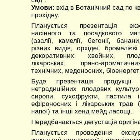
Умови:
вхід в Ботанічний сад по к
прохідну.
Планується презентація екз
насінного та посадкового мат
(азалії, камелії, бегонії, банан
різних видів, орхідеї, бромелієві
декоративних, хвойних, плод
лікарських, пряно-ароматичн
технічних, медоносних, біоенерге
Буде презентація продукції
нетрадиційних плодових культур
сиропи, сухофрукти, пастила і
ефіроносних і лікарських трав (
напої) та інші хенд мейд ласощі..
Передбачається дегустація оригіна
Планується проведення екску
купольної оранжереї" і організація