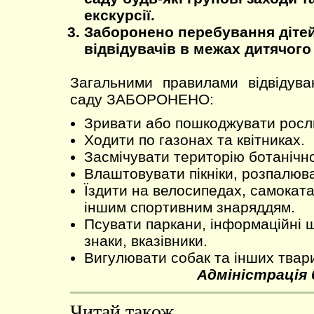
екскурсії.
Заборонено перебування дітей
відвідувачів в межах дитячого
Загальними правилами відвідува
саду ЗАБОРОНЕНО:
Зривати або пошкоджувати росл
Ходити по газонах та квітниках.
Засмічувати територію ботанічно
Влаштовувати пікніки, розпалюва
Їздити на велосипедах, самоката
іншим спортивним знаряддям.
Псувати паркани, інформаційні 
знаки, вказівники.
Вигулювати собак та інших твар
Адміністрація 
Читай також