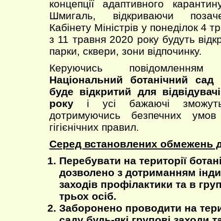
концепції адаптивного карантин
Шмигаль, відкриваючи позаче
Кабінету Міністрів у понеділок 4 т
з 11 травня 2020 року будуть відкр
парки, сквери, зони відпочинку.
Керуючись повідомленням Пр
Національний ботанічний сад 
буде відкритий для відвідувач
року
і усі бажаючі зможуть
дотримуючись безпечних умов
гігієнічних правил.
Серед встановлених обмежень дл
Перебувати на території ботан
дозволено з дотриманням інд
заходів профілактики та в гру
трьох осіб.
Заборонено проводити на тери
саду будь-які групові заходи та 