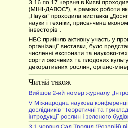
З 16 по 17 червня в Києві проходи
(МІНІ-ДАВОС”), в рамках роботи як
„Наука” проходила виставка „Дося
науки і техніки, присвячена екон
інвесторів”.
НБС прийняв активну участь у про
організації виставки, було предст
численні експонати та науково-тех
сорти овочевих та плодових культу
декоративних рослин, органо-міне
Читай також
Вийшов 2-ий номер журналу „Інтро
V Міжнародна наукова конференці
дослідників “Теоретичні та приклад
інтродукції рослин і зеленого будів
З 1 червня Сад Троянд (Розарій) в