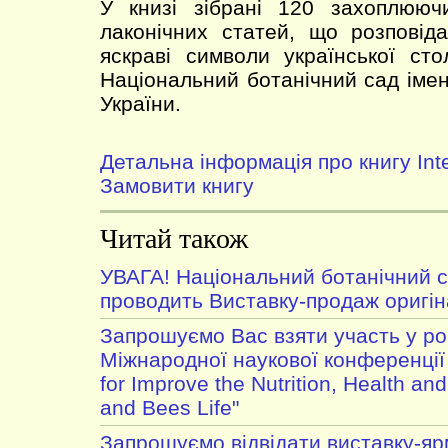
У книзі зібрані 120 захоплюю
лаконічних статей, що розповід
яскраві символи української ст
Національний ботанічний сад іме
України.
Детальна інформація про книгу Inte
Замовити книгу
Читай також
УВАГА! Національний ботанічний 
проводить Виставку-продаж оригі
Запрошуємо Вас взяти участь у роб
Міжнародної наукової конференції 
for Improve the Nutrition, Health an
and Bees Life"
Запрошуємо відвідати виставку-я