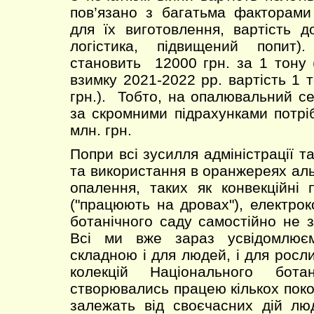
пов’язано з багатьма факторами
для їх виготовлення, вартість д
логістика, підвищений попит)
становить 12000 грн. за 1 тону 
взимку 2021-2022 рр. вартість 1 
грн.). Тобто, на опалювальний се
за скромними підрахунками потр
млн. грн.
Попри всі зусилля адміністрації та
та використання в оранжереях ал
опалення, таких як конвекційні п
("працюють на дровах"), електрок
ботанічного саду самостійно не з
Всі ми вже зараз усвідомлює
складною і для людей, і для росли
колекцій Національного бота
створювались працею кількох поко
залежать від своєчасних дій лю