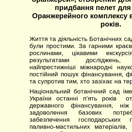
придбання пелет для
Оранжерейного комплексу в
років.
Життя та діяльність Ботанічних сад
були простими. За гарними крає
рослинами, цікавими екскурс
результатами досліджень,
найпрестижніші міжнародні наук
постійний пошук фінансування, ф
та супротив тим, хто зазіхає на те
Національний ботанічний сад ім
України останні п’ять років 
державного фінансування, ні
задоволення базових потр
забезпечення господарських 
паливно-мастильних матеріалів,