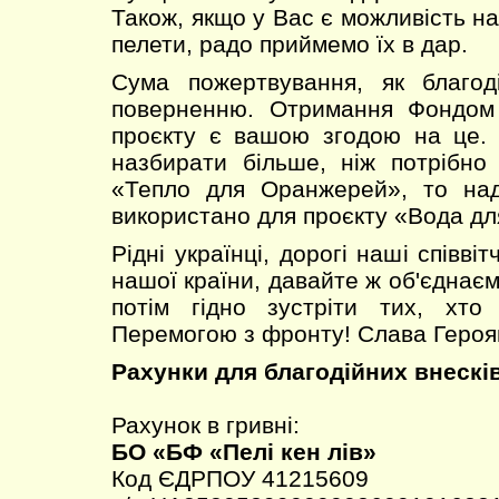
Також, якщо у Вас є можливість н
пелети, радо приймемо їх в дар.
Сума пожертвування, як благоді
поверненню. Отримання Фондом 
проєкту є вашою згодою на це.
назбирати більше, ніж потрібно
«Тепло для Оранжерей», то над
використано для проєкту «Вода дл
Рідні українці, дорогі наші співвіт
нашої країни, давайте ж об'єднає
потім гідно зустріти тих, хто
Перемогою з фронту! Слава Героям
Рахунки для благодійних внесків
Рахунок в гривні:
БО «БФ «Пелі кен лів»
Код ЄДРПОУ 41215609