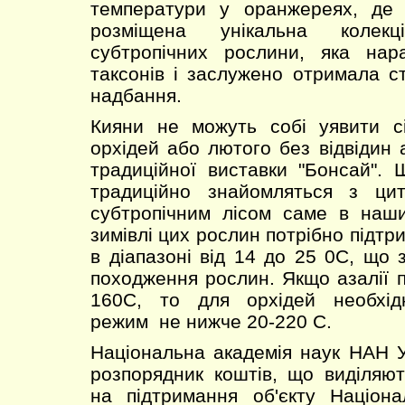
температури у оранжереях, де
розміщена унікальна колек
субтропічних рослини, яка нар
таксонів і заслужено отримала с
надбання.
Кияни не можуть собі уявити сі
орхідей або лютого без відвідин 
традиційної виставки "Бонсай". 
традиційно знайомляться з ци
субтропічним лісом саме в наш
зимівлі цих рослин потрібно підт
в діапазоні від 14 до 25 0С, що 
походження рослин. Якщо азалії 
160С, то для орхідей необхід
режим не нижче 20-220 С.
Національна академія наук НАН У
розпорядник коштів, що виділяю
на підтримання об'єкту Націон