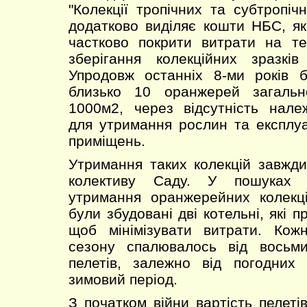
"Колекції тропічних та субтропіч
додатково виділяє кошти НБС, я
частково покрити витрати на т
зберігання колекційних зразків
Упродовж останніх 8-ми років б
близько 10 оранжерей загаль
1000м2, через відсутність нале
для утримання рослин та експлу
приміщень.
Утримання таких колекцій завжд
колективу Саду. У пошуках ш
утримання оранжерейних колекц
були збудовані дві котельні, які 
щоб мінімізувати витрати. Кож
сезону спалювалось від восьми
пелетів, залежно від погодних
зимовий період.
З початком війни вартість пелеті