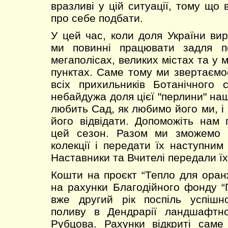
вразливі у цій ситуації, тому що
про себе подбати.
У цей час, коли доля України вир
ми повинні працювати задля п
мегаполісах, великих містах та у
пунктах. Саме тому ми звертаємо
всіх прихильників Ботанічного 
небайдужа доля цієї "перлини" на
любить Сад, як любимо його ми, і
його відвідати. Допоможіть нам
цей сезон. Разом ми зможемо в
колекції і передати їх наступним
Наставники та Вчителі передали їх 
Кошти на проєкт “Тепло для ора
на рахунки Благодійного фонду “П
вже другий рік поспіль успішн
поливу в Дендрарії ландшафтног
Рубцова. Рахунки відкриті саме