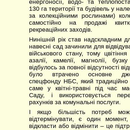
енергоносії, водо- та теплопост
130 га території та будівель у нал
за колекційними рослинами) кол
самостійно на продажі квитк
рекреаційних заходів.
Нинішній рік став надскладним дл
навесні сад зачинили для відвіду
військового стану, тому цвітіння
азалії, камелії, магнолії, буз
відбулось за повної відсутності ві
було втрачено основне дже
спецфонду НБС, який традиційно
саме у квітні-травні під час ма
Саду, і використовується пер
рахунків за комунальні послуги.
І якщо більшість потреб мож
відтермінувати, є один момент
відкласти або відмінити – це під