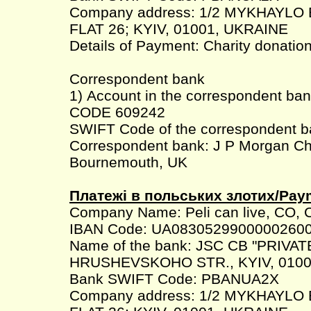
Company address: 1/2 MYKHAYLO
FLAT 26; KYIV, 01001, UKRAINE
Details of Payment: Charity donatio
Correspondent bank
1) Account in the correspondent b
CODE 609242
SWIFT Code of the correspondent
Correspondent bank: J P Morgan C
Bournemouth, UK
Платежі в польських злотих/Pay
Company Name: Peli can live, CO, 
IBAN Code: UA0830529900000260
Name of the bank: JSC CB "PRIVAT
HRUSHEVSKOHO STR., KYIV, 0100
Bank SWIFT Code: PBANUA2X
Company address: 1/2 MYKHAYLO