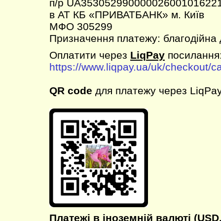
п/р UA35305299000002600101622
в АТ КБ «ПРИВАТБАНК» м. Київ
МФО 305299
Призначення платежу: благодійна
Оплатити через
LiqPay
посилання
https://www.liqpay.ua/uk/checkout/
QR code
для платежу через LiqPay
Платежі в іноземній валюті (USD