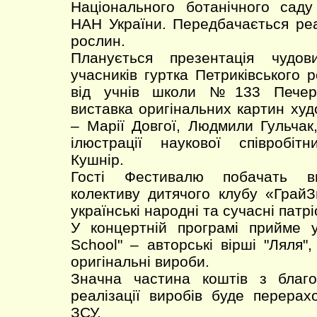
Національного ботанічного саду
НАН України. Передбачається реа
рослин.
Планується презентація чудов
учасників гуртка Петриківського 
від учнів школи №133 Печерс
виставка оригінальних картин худ
– Марії Довгої, Людмили Гульчак,
ілюстрації наукової співробіт
Кушнір.
Гості Фестивалю побачать ви
колективу дитячого клубу «ГрайЗн
українські народні та сучасні патрі
У концертній програмі прийме у
School" – авторські вірші "Ляля",
оригінальні вироби.
Значна частина коштів з благо
реалізації виробів буде перера
ЗСУ.