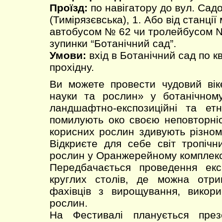
Проїзд:
по навігатору до вул. Сад
(Тимірязєвська), 1. Або від станції
автобусом № 62 чи тролейбусом №
зупинки “Ботанічний сад”.
Умови:
вхід в Ботанічний сад по к
прохідну.
Ви можете провести чудовий вік
науки та рослин» у ботанічному
ландшафтно-експозиційні та етн
помилують око своєю неповторніст
корисних рослин здивують різном
Відкриєте для себе світ тропічн
рослин у Оранжерейному комплекс
Передбачається проведення екск
круглих столів, де можна отри
фахівців з вирощування, викори
рослин.
На Фестивалі планується през