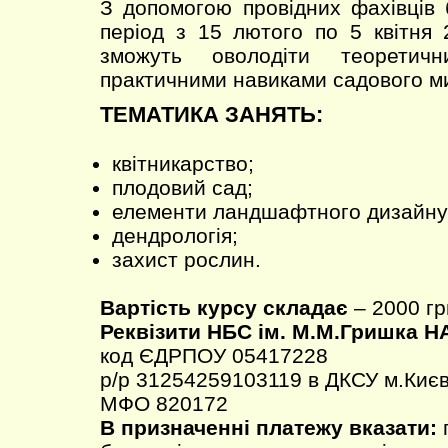
З допомогою провідних фахівців 
період з 15 лютого по 5 квітня
зможуть оволодіти теоретич
практичними навиками садового м
ТЕМАТИКА ЗАНЯТЬ:
квітникарство;
плодовий сад;
елементи ландшафтного дизайну
дендрологія;
захист рослин.
Вартість курсу складає
– 2000 гр
Реквізити НБС ім. М.М.Гришка Н
код ЄДРПОУ 05417228
р/р 31254259103119 в ДКСУ м.Києв
МФО 820172
В призначенні платежу вказати:
п