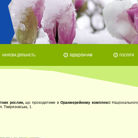
тних рослин,
що проходитиме в
Оранжерейному комплексі
Національног
. Тімірязєвська, 1.