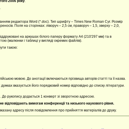
того 2006 року
.
.
анням редактора Word (*.doc). Тип шрифту – Times New Roman Cyr. Розмір
носів. Поля на сторінках: ліворуч – 2,5 см, праворуч – 1,5, зверху – 2,0,
іддруковані на аркушах білого паперу формату А4 (210'297 мм) та в
тою (малюнки і таблиці у вигляді окремих файлів).
бути такою:
ійською мовою. До анотації включаються прізвища авторів статті та її назва.
 дужках вказується його порядковий номер відповідно до списку літератури.
. До рукопису додається 1 конверт зі зворотною адресою.
не відповідають вимогам конференції та низького наукового рівня.
евказану адресу після повідомлення про прийняття матеріалів до друку.