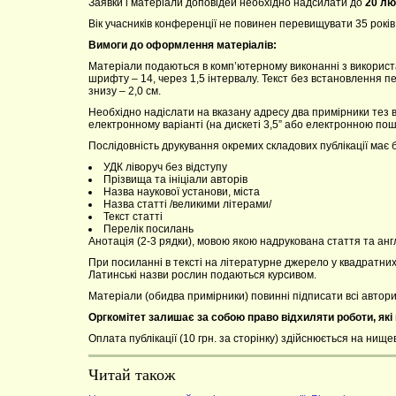
Заявки і матеріали доповідей необхідно надсилати до
20 лю
Вік учасників конференції не повинен перевищувати 35 років
Вимоги до оформлення матеріалів:
Матеріали подаються в комп’ютерному виконанні з використ
шрифту – 14, через 1,5 інтервалу. Текст без встановлення пере
знизу – 2,0 см.
Необхідно надіслати на вказану адресу два примірники тез в
електронному варіанті (на дискеті 3,5” або електронною пош
Послідовність друкування окремих складових публікації має 
УДК ліворуч без відступу
Прізвища та ініціали авторів
Назва наукової установи, міста
Назва статті /великими літерами/
Текст статті
Перелік посилань
Анотація (2-3 рядки), мовою якою надрукована стаття та англ
При посиланні в тексті на літературне джерело у квадратних
Латинські назви рослин подаються курсивом.
Матеріали (обидва примірники) повинні підписати всі автори
Оргкомітет залишає за собою право відхиляти роботи, які 
Оплата публікації (10 грн. за сторінку) здійснюється на нищ
Читай також