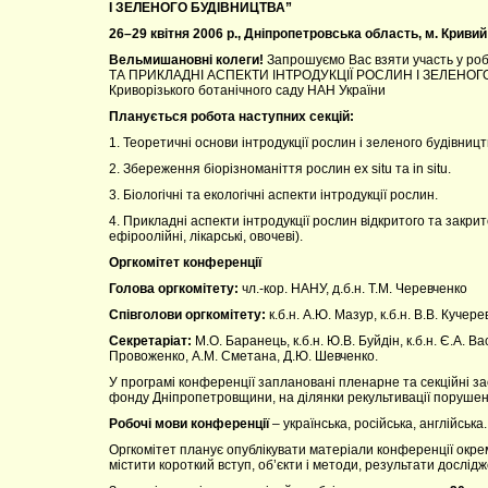
І ЗЕЛЕНОГО БУДІВНИЦТВА”
26–29 квітня 2006 р., Дніпропетровська область, м. Кривий 
Вельмишановні колеги!
Запрошуємо Вас взяти участь у роб
ТА ПРИКЛАДНІ АСПЕКТИ ІНТРОДУКЦІЇ РОСЛИН І ЗЕЛЕНОГО БУ
Криворізького ботанічного саду НАН України
Планується робота наступних секцій:
1. Теоретичні основи інтродукції рослин і зеленого будівницт
2. Збереження біорізноманіття рослин ex situ та in situ.
3. Біологічні та екологічні аспекти інтродукції рослин.
4. Прикладні аспекти інтродукції рослин відкритого та закрит
ефіроолійні, лікарські, овочеві).
Оргкомітет конференції
Голова оргкомітету:
чл.-кор. НАНУ, д.б.н. Т.М. Черевченко
Співголови оргкомітету:
к.б.н. А.Ю. Мазур, к.б.н. В.В. Кучере
Секретаріат:
М.О. Баранець, к.б.н. Ю.В. Буйдін, к.б.н. Є.А. Ва
Провоженко, А.М. Сметана, Д.Ю. Шевченко.
У програмі конференції заплановані пленарне та секційні зас
фонду Дніпропетровщини, на ділянки рекультивації поруше
Робочі мови конференції
– українська, російська, англійська.
Оргкомітет планує опублікувати матеріали конференції окре
містити короткий вступ, об’єкти і методи, результати дослідж