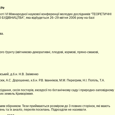
Ріг
оті VІ Міжнародної наукової конференції молодих дослідників “ТЕОРЕТИЧНІ
ДІВНИЦТВА”, яка відбудеться 26–29 квітня 2006 року на базі
ва.
ого ґрунту (квітниково-декоративні, плодові, кормові, пряно-смакові,
вський, д.б.н. Н.В. Заіменко
сюк, А.С. Дорошенко, к.б.н. Р.В. Іванніков, М.М. Перегрим, Н.І. Попіль, Т.А.
ідання, сесія постерів, екскурсії по ботанічному саду і природно-заповідному
них земель Криворіжжя.
мим збірником. Тези приймаються розміром до 3 повних сторінок, які мають
ень та їх аналіз, перелік посилань. Підрозділи не називати.