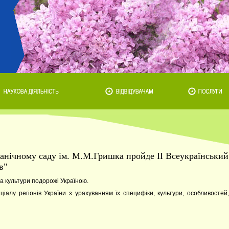
танічному саду ім. М.М.Гришка пройде ІІ Всеукраїнський
в"
а культури подорожі Україною.
іалу регіонів України з урахуванням їх специфіки, культури, особливостей,