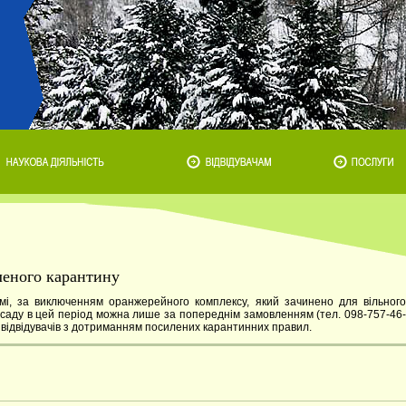
леного карантину
і, за виключенням оранжерейного комплексу, який зачинено для вільного
отсаду в цей період можна лише за попереднім замовленням (тел. 098-757-46-
ті відвідувачів з дотриманням посилених карантинних правил.