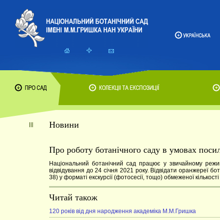
Новини
Про роботу ботанічного саду в умовах поси
Національний ботанічний сад працює у звичайному режим
відвідування до 24 січня 2021 року. Відвідати оранжереї б
38) у форматі екскурсії (фотосесії, тощо) обмеженої кількос
Читай також
120 років від дня народження академіка М.М.Гришка