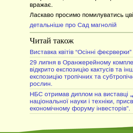
вражає.
Ласкаво просимо помилуватись цві
детальніше про Сад магнолій
Читай також
Виставка квітів “Осінні феєрверки”
29 липня в Оранжерейному компле
відкрито експозицію кактусів та ін
експозицію тропічних та субтропі
рослин.
НБС отримав диплом на виставці 
національної науки і техніки, прис
економічному форуму інвесторів”.