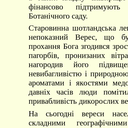
фінансово підтримують
Ботанічного саду.
Старовинна шотландська лег
непоказний Верес, що б
прохання Бога згодився зрос
пагорбів, пронизаних віт
нагородив його підвище
невибагливістю і природною
ароматами і якостями мед
давніх часів люди поміти
привабливість дикорослих ве
На сьогодні вереси насе
До складу
ботанічного саду
входить 8 наукових відділів.
Молодежная внешность автомобиля наряду с хорошими ха
будущее
складними географічним