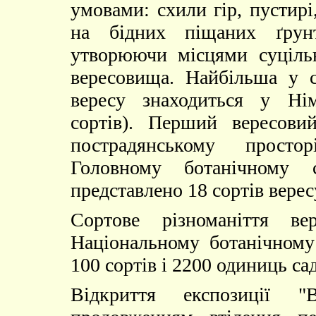
умовами: схили гір, пустирі
на бідних піщаних ґрун
утворюючи місцями суцільні
вересовища. Найбільша у св
вересу знаходиться у Ні
сортів). Перший вересови
пострадянському просто
Головному ботанічному 
представлено 18 сортів верес
Сортове різноманіття ве
Національному ботанічному
100 сортів і 2200 одиниць са
Відкриття експозиції "