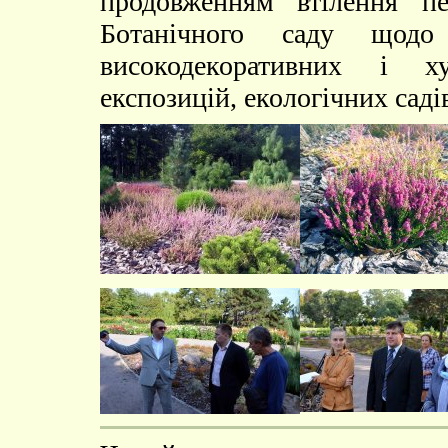
продовженням втілення пе
Ботанічного саду щодо
високодекоративних і х
експозицій, екологічних садів 