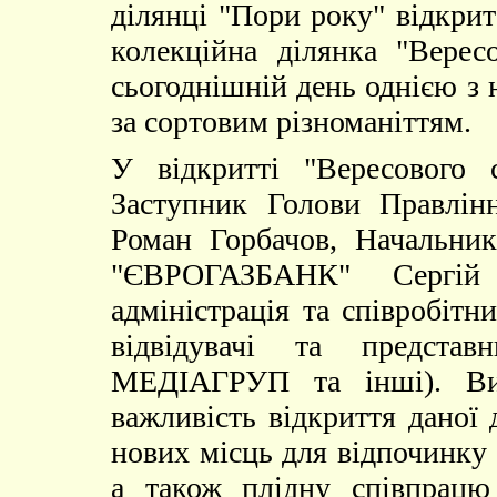
ділянці "Пори року" відкрит
колекційна ділянка "Верес
сьогоднішній день однією з 
за сортовим різноманіттям.
У відкритті "Вересового 
Заступник Голови Правлі
Роман Горбачов, Начальник
"ЄВРОГАЗБАНК" Сергій
адміністрація та співробітн
відвідувачі та предста
МЕДІАГРУП та інші). Вис
важливість відкриття даної 
нових місць для відпочинку 
а також плідну співпрацю