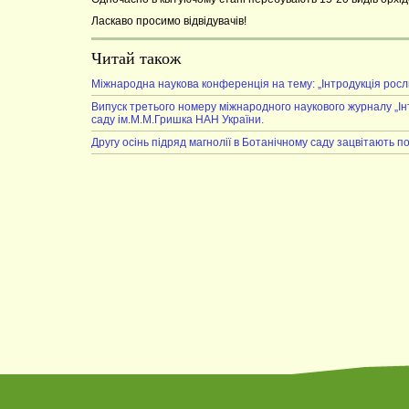
Ласкаво просимо відвідувачів!
Читай також
Міжнародна наукова конференція на тему: „Інтродукція росли
Випуск третього номеру міжнародного наукового журналу „І
саду ім.М.М.Гришка НАН України.
Другу осінь підряд магнолії в Ботанічному саду зацвітають п