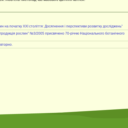
н на початку ХХІ століття: Досягнення і перспективи розвитку досліджень”
нтродукція рослин” №3/2005 присвячено 70-річчю Національного ботанічного
овторно.