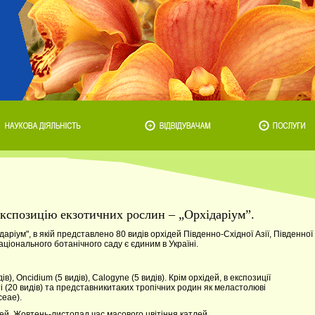
кспозицію екзотичних рослин – „Орхідаріум”.
даріум", в якій представлено 80 видів орхідей Південно-Східної Азії, Південної
ціонального ботанічного саду є єдиним в Україні.
, Oncidium (5 видів), Calogyne (5 видів). Крім орхідей, в експозиції
 (20 видів) та представникитаких тропічних родин як меластолюві
ceae).
ей. Жовтень-листопад час масового цвітіння катлей.