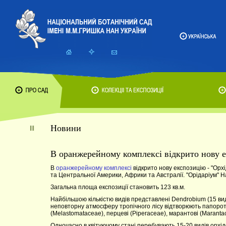
Новини
В оранжерейному комплексі відкрито нову е
В
оранжерейному комплексі
відкрито нову експозицію - "Орхі
та Центральної Америки, Африки та Австралії. "Орідаріум" На
Загальна площа експозиції становить 123 кв.м.
Найбільшою кількістю видів представлені Dendrobium (15 видів)
неповторну атмосферу тропічного лісу відтворюють папороті
(Melastomataceae), перцеві (Piperaceae), марантові (Maranta
Одночасно в квітуючому стані перебувають 15-20 видів орхід