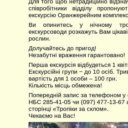
Для того щоб нетрадиційно відзна
співробітники відділу пропоную
екскурсію Оранжерейним комплек
Ви опинитесь у нічному тро
екскурсоводи розкажуть Вам цікаві 
рослин.
Долучайтесь до пригод!
Незабутні враження гарантовано!
Перша екскурсія відбудеться 1 квіт
Екскурсійні групи − до 10 осіб. Трив
вартість для 1 особи – 100 грн.
Кількість місць обмежена!
Попередній запис за телефоном у
НБС 285-41-05 чи (097) 477-13-67 
сторінці «Тропіки за склом».
Чекаємо на Вас!