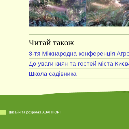
Читай також
3-тя Міжнародна конференція Агро
До уваги киян та гостей міста Києв
Школа садівника
Дизайн та розробка АВАНПОРТ