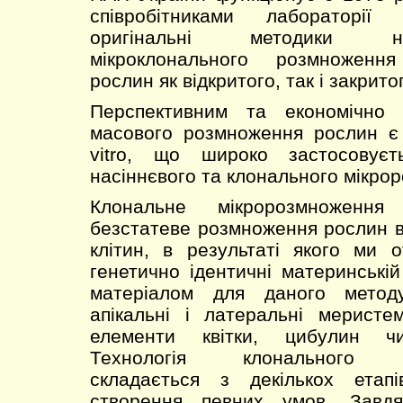
співробітниками лабораторії
оригінальні методики н
мікроклонального розмноженн
рослин як відкритого, так і закрито
Перспективним та економічно 
масового розмноження рослин є 
vitro, що широко застосовуєт
насіннєвого та клонального мікро
Клональне мікророзмножен
безстатеве розмноження рослин в 
клітин, в результаті якого ми 
генетично ідентичні материнській
матеріалом для даного метод
апікальні і латеральні меристе
елементи квітки, цибулин чи
Технологія клонального мі
складається з декількох етап
створення певних умов. Завд