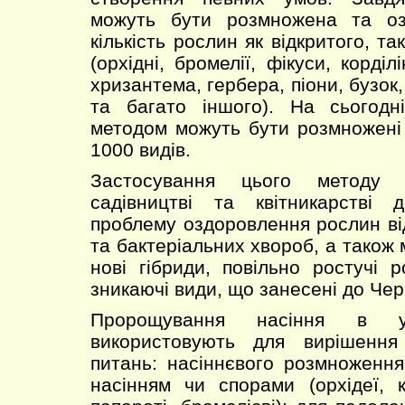
можуть бути розмножена та оз
кількість рослин як відкритого, та
(орхідні, бромелії, фікуси, корділ
хризантема, гербера, піони, бузок,
та багато іншого). На сьогод
методом можуть бути розмножені
1000 видів.
Застосування цього методу 
садівництві та квітникарстві 
проблему оздоровлення рослин від
та бактеріальних хвороб, а також
нові гібриди, повільно ростучі р
зникаючі види, що занесені до Чер
Пророщування насіння в у
використовують для вирішення
питань: насіннєвого розмноженн
насінням чи спорами (орхідеї, к