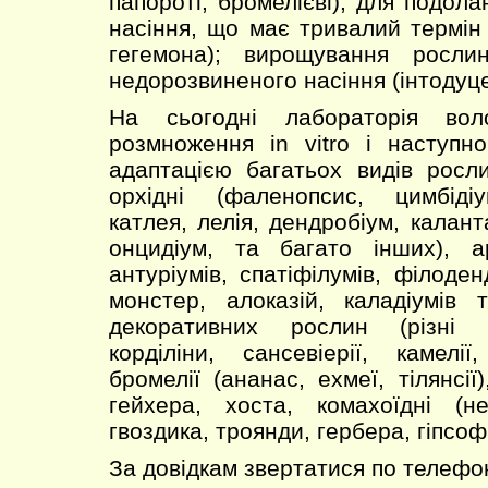
папороті, бромелієві); для подол
насіння, що має тривалий термін 
гегемона); вирощування росли
недорозвиненого насіння (інтодуце
На сьогодні лабораторія воло
розмноження in vitro і наступн
адаптацією багатьох видів росл
орхідні (фаленопсис, цимбіді
катлея, лелія, дендробіум, калант
онцидіум, та багато інших), ар
антуріумів, спатіфілумів, філоден
монстер, алоказій, каладіумів 
декоративних рослин (різні п
корділіни, сансевіерії, камелії
бромелії (ананас, ехмеї, тілянсії
гейхера, хоста, комахоїдні (не
гвоздика, троянди, гербера, гіпсофі
За довідкам звертатися по телефон