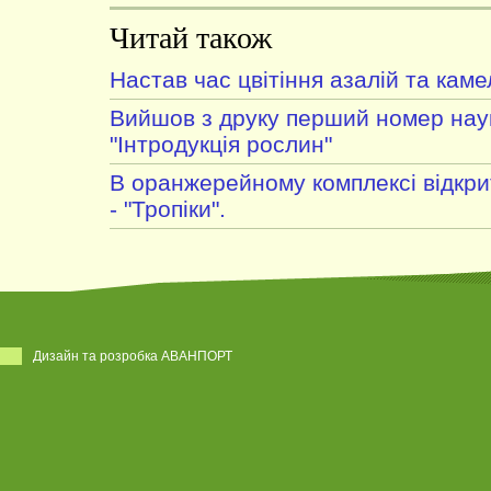
Читай також
Настав час цвітіння азалій та каме
Вийшов з друку перший номер нау
"Інтродукція рослин"
В оранжерейному комплексі відкри
- "Тропіки".
Дизайн та розробка АВАНПОРТ