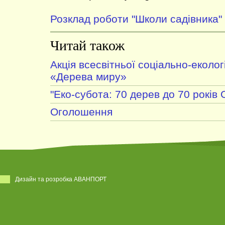
Розклад роботи "Школи садівника"
Читай також
Акція всесвітньої соціально-екологі
«Дерева миру»
"Еко-субота: 70 дерев до 70 років
Оголошення
Дизайн та розробка АВАНПОРТ