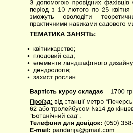
З допомогою провідних фахівців 
період з 10 лютого по 25 квітня
зможуть оволодіти теоретич
практичними навиками садового м
ТЕМАТИКА ЗАНЯТЬ:
квітникарство;
плодовий сад;
елементи ландшафтного дизайну
дендрологія;
захист рослин.
Вартість курсу складає
– 1700 гр
Проїзд:
від станції метро “Печерс
62 або тролейбусом №14 до кінцев
“Ботанічний сад”.
Телефони для довідок:
(050) 358
E-mail:
pandarija@gmail.com