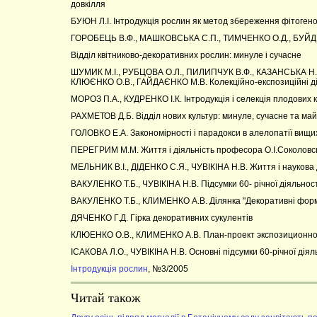
довкілля
БУЮН Л.І. Інтродукція рослин як метод збереження фітогено
ГОРОБЕЦЬ В.Ф., МАШКОВСЬКА С.П., ТИМЧЕНКО О.Д., БУЙДІ
Відділ квітниково-декоративних рослин: минуле і сучасне
ШУМИК М.І., РУБЦОВА О.Л., ПИЛИПЧУК В.Ф., КАЗАНСЬКА Н.А
КЛЮЄНКО О.В., ГАЙДАЄНКО М.В. Колекційно-експозиційні ді
МОРОЗ П.А., КУДРЕНКО І.К. Інтродукція і селекція плодових 
РАХМЕТОВ Д.Б. Відділ нових культур: минуле, сучасне та ма
ГОЛОВКО Е.А. Закономірності і парадокси в алелопатії вищи
ПЕРЕГРИМ М.М. Життя і діяльність професора О.І.Соколовс
МЕЛЬНИК В.І., ДІДЕНКО С.Я., ЧУВІКІНА Н.В. Життя і наукова 
ВАКУЛЕНКО Т.Б., ЧУВІКІНА Н.В. Підсумки 60- річної діяльност
ВАКУЛЕНКО Т.Б., КЛИМЕНКО А.В. Ділянка "Декоративні фор
ДЯЧЕНКО Г.Д. Гірка декоративних сукулентів
КЛЮЕНКО О.В., КЛИМЕНКО А.В. План-проект экспозиционно-
ІСАКОВА Л.О., ЧУВІКІНА Н.В. Основні підсумки 60-річної діяль
Інтродукція рослин
, №3/2005
Читай також