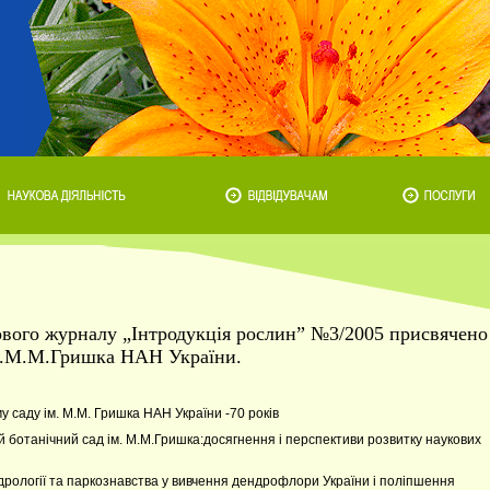
ового журналу „Інтродукція рослин” №3/2005 присвячено
ім.М.М.Гришка НАН України.
саду ім. М.М. Гришка НАН України -70 років
отанічний сад ім. М.М.Гришка:досягнення і перспективи розвитку наукових
дрології та паркознавства у вивчення дендрофлори України і поліпшення