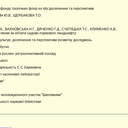
фонду тропічних флор ex situ:досягнення та перспективи
Н Ю.В., ЩЕРБАКОВА Т.О.
., ВАХНОВСЬКА Н.Г., ДЯЧЕНКО Г.Д., СЧЕПІЦЬКА Т.С., КЛИМЕНКО А.В.,
лянки як об'єкти садово-паркового ландшафту
культур: досягнення та перспективи розвитку досліджень
йбутнє
х рослин: ретроспективний погляд
ького
діяльність С.С.Харкевича
і насіннєвої лабораторії
ми"
коллекционного участка "Шиповники"
ності наукової бібліотеки