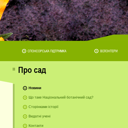
Новини
Що таке Національний ботанічний сад?
Сторінками історії
Видатні учені
Контакти