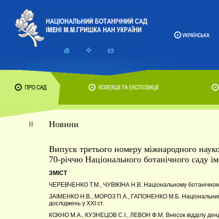
Новини
Випуск третього номеру міжнародного наук
70-річчю Національного ботанічного саду 
ЗМІСТ
ЧЕРЕВЧЕНКО Т.М., ЧУВIКIНА Н.В. Національному ботанічному 
ЗАІМЕНКО Н.В., МОРОЗ П.А., ГАПОНЕНКО М.Б. Національний б
досліджень у ХХІ ст.
КОХНО М.А., КУЗНЕЦОВ С.І., ЛЕВОН Ф.М. Внесок відділу ден