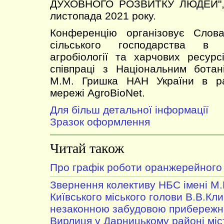
ДУХОВНОГО РОЗВИТКУ ЛЮДЕЙ", я
листопада 2021 року.
Конференцію організовує Слова
сільського господарства в Н
агробіології та харчових ресурс
співпраці з Національним ботан
М.М. Гришка НАН України в ра
мережі AgroBioNet.
Для більш детальної інформації
Зразок оформлення
Читай також
Про графік роботи оранжерейного
Звернення колективу НБС імені М
Київського міського голови В.В.Клич
незаконною забудовою прибережни
Вирлиця у Дарницькому районі міс