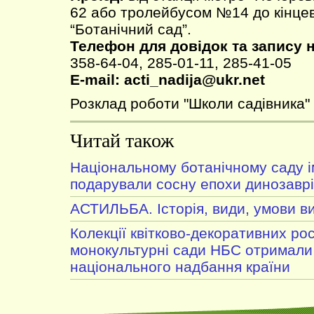
62 або тролейбусом №14 до кінцев
“Ботанічний сад”.
Телефон для довідок та запису н
358-64-04, 285-01-11, 285-41-05
Е-mail: acti_nadija@ukr.net
Розклад роботи "Школи садівника"
Читай також
Національному ботанічному саду і
подарували сосну епохи динозавр
АСТИЛЬБА. Історія, види, умови 
Колекції квітково-декоративних ро
монокультурні сади НБС отримали
національного надбання країни