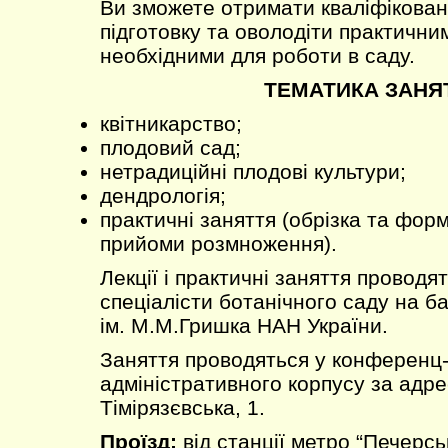
Ви зможете отримати кваліфікован
підготовку та оволодіти практични
необхідними для роботи в саду.
ТЕМАТИКА ЗАНЯ
квітникарство;
плодовий сад;
нетрадиційні плодові культури;
дендрологія;
практичні заняття (обрізка та фор
прийоми розмноження).
Лекції і практичні заняття проводят
спеціалісти ботанічного саду на б
ім. М.М.Гришка НАН України.
Заняття проводяться у конференц-
адміністративного корпусу за адрес
Тімірязєвська, 1.
Проїзд:
від станції метро “Печерс