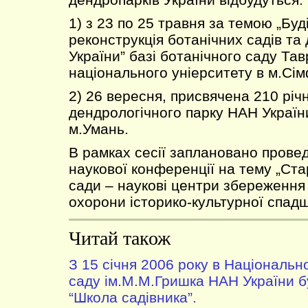
1) з 23 по 25 травня за темою „Буд
реконструкція ботанічних садів та
України” базі ботанічного саду Тав
національного уніерситету в м.Сі
2) 26 вересня, присвячена 210 річ
дендрологічного парку НАН України
м.Умань.
В рамках сесії заплановано прове
наукової конференції на тему „Ста
сади – наукові центри збереження 
охорони історико-культурної спад
Читай також
З 15 січня 2006 року в Національ
саду ім.М.М.Гришка НАН України 
“Школа садівника”.