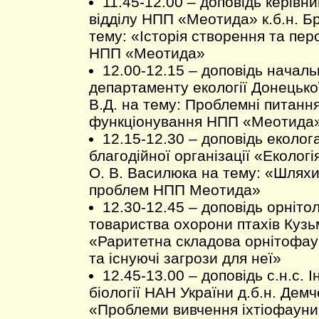
11.45-12.00 – доповідь керівн
відділу НПП «Меотида» к.б.н. Бр
тему: «Історія створення та пер
НПП «Меотида»
12.00-12.15 – доповідь началь
департаменту екології Донецьк
В.Д. на тему: Проблемні питання
функціонування НПП «Меотида
12.15-12.30 – доповідь еколо
благодійної організації «Еколо
О. В. Василюка на тему: «Шлях
проблем НПП Меотида»
12.30-12.45 – доповідь орніто
товариства охорони птахів Кузь
«Раритетна складова орнітофа
та існуючі загрози для неї»
12.45-13.00 – доповідь с.н.с. 
біології НАН України д.б.н. Демч
«Проблеми вивчення іхтіофаун