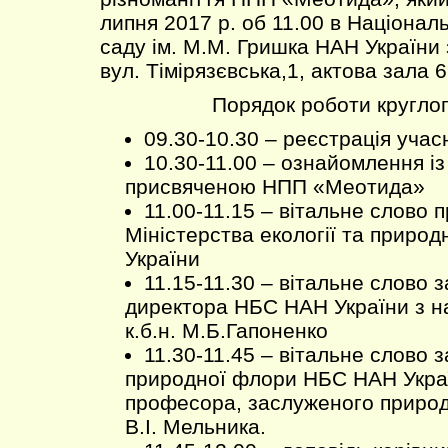
липня 2017 р. об 11.00 в Націона
саду ім. М.М. Гришка НАН України 
вул. Тімірязєвська,1, актова зала 6
Порядок роботи круглог
09.30-10.30 – реєстрація учас
10.30-11.00 – ознайомлення і
присвяченою НПП «Меотида»
11.00-11.15 – вітальне слово 
Міністерства екології та природ
України
11.15-11.30 – вітальне слово 
директора НБС НАН України з на
к.б.н. М.Б.Гапоненко
11.30-11.45 – вітальне слово з
природної флори НБС НАН Украї
професора, заслуженого приро
В.І. Мельника.