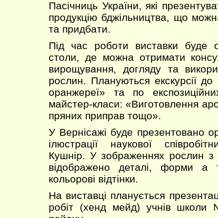
Пасічниць України, які презентув
продукцію бджільництва, що можн
та придбати.
Під час роботи виставки буде о
столи, де можна отримати консу
вирощування, догляду та викори
рослин. Плануються екскурсії до 
оранжереї» та по експозиційн
майстер-класи: «Виготовлення аро
пряних приправ тощо».
У Вернісажі буде презентовано ор
ілюстрації наукової співробіт
Кушнір. У зображеннях рослин з
відображено деталі, форми а т
кольорові відтінки.
На виставці планується презентац
робіт (хенд мейд) учнів школи