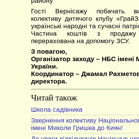
району
Гості Вернісажу побачать ви
колективу дитячого клубу «ГрайЗн
українські народні та сучасні патрі
Частина коштів з продажу 
перерахована на допомогу ЗСУ.
З повагою,
Організатор заходу – НБС імені 
України.
Координатор – Джамал Рахметов
директора.
Читай також
Школа садівника
Звернення колективу Національног
імені Миколи Гришка до Киян!
До уваги відвідувачів Національно