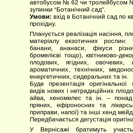
автобусом № 62 чи тролейбусом №
зупинки “Ботанічний сад”.
Умови:
вхід в Ботанічний сад по к
прохідну.
Планується реалізація насіння, пл
матеріалу екзотичних рослин: т
банани, ананаси, фікуси різни
бромелієві тощо), квітниково-дек
плодових, ягідних, овочевих, л
ароматичних, технічних, медоно
енергетичних, сидеральних та ін.
Буде презентація оригінальної 
видів нових і нетрадиційних плодо
айва, хеномелес та ін. – понад
пряних, ефіроносних та лікарсь
приправи, напої) та інші хенд мейд
Передбачається дегустація оригіна
У Вернісажі братимуть участ