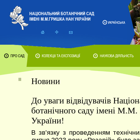
Новини
До уваги відвідувачів Націо
ботанічного саду імені М.М
України!
В зв’язку з проведенням технічни
липня 2023 року «Розарій» буде з