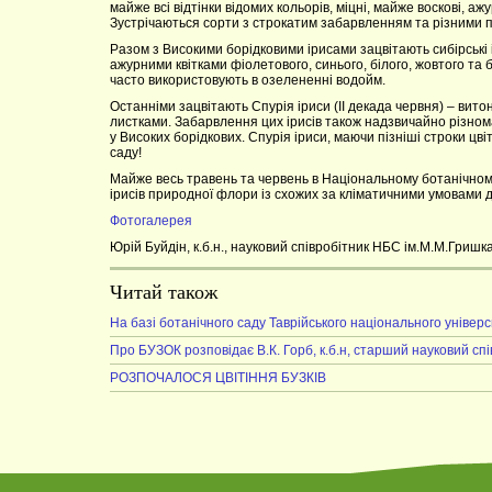
майже всі відтінки відомих кольорів, міцні, майже воскові,
Зустрічаються сорти з строкатим забарвленням та різними пр
Разом з Високими борідковими ірисами зацвітають сибірські 
ажурними квітками фіолетового, синього, білого, жовтого та
часто використовують в озелененні водойм.
Останніми зацвітають Спурія іриси (ІІ декада червня) – вит
листками. Забарвлення цих ірисів також надзвичайно різнома
у Високих борідкових. Спурія іриси, маючи пізніші строки цв
саду!
Майже весь травень та червень в Національному ботанічному 
ірисів природної флори із схожих за кліматичними умовами до
Фотогалерея
Юрій Буйдін, к.б.н., науковий співробітник НБС ім.М.М.Гришк
Читай також
На базі ботанічного саду Таврійського національного універс
Про БУЗОК розповідає В.К. Горб, к.б.н, старший науковий сп
РОЗПОЧАЛОСЯ ЦВІТІННЯ БУЗКІВ