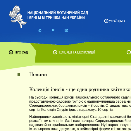
Новини
Колекція ірисів - ще одна родзинка квітни
На сьогодні колекція ірисів Національного ботанічного саду 
представленою садовою групою є найпопулярніша серед квітн
Середньорослих борідкових ірисів – 8 сортів, Стандартних к
сортів. Колекція Спурія ірисів нараховує 10 сортів.
Найпершими зацвітають мініатюрні Стандартні карликові борі
розмаїттям кольорів. Далі настає черга Середньорослих борід
надзвичайно оригінальним забарвленням. Ну і зараз панують н
Їх кольорова гама дивує око, а неймовірні форми квіток, зат