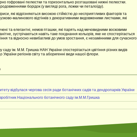
 ажурно гофровані пелюстки та горизонтально розташовані нижні пелюстки.
одовженнями борідок (у вигляді рога, ложки чи петалоїду).
іриси, які відрізняються високою стійкістю до несприятливих факторів та
 бузково-малинового відтінків з декоративними видовженими листками, які
ончені та елегантні, немов пташки, які парять над мечовидними восковими
нітне, зустрічаються навіть таке поєднання кольорів, яке не спостерігається
ітіння та відносно невибагливі до умов зростання, є незамінними для сучасного
саду ім. М.М. Гришка НАН України спостерігається цвітіння різних видів
 України регіонів світу та аборигенні види нашої флори.
а
итету відбулася чергова сесія ради ботанічних садів та дендропарків України
івробітник Національного ботанічного саду ім.М.М.Гришка