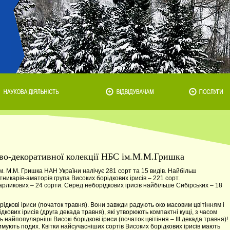
ково-декоративної колекції НБС ім.М.М.Гришка
ім. М.М. Гришка НАН України налічує 281 сорт та 15 видів. Найбільш
икарів-аматорів група Високих борідкових ірисів – 221 сорт.
арликових – 24 сорти. Серед неборідкових ірисів найбільше Сибірських – 18
дкові іриси (початок травня). Вони завжди радують око масовим цвітінням і
кових ірисів (друга декада травня), які утворюють компактні кущі, з часом
айпопулярніші Високі борідкові іриси (початок цвітіння – ІІІ декада травня)!
римують подих. Квітки найсучасніших сортів Високих борідкових ірисів мають