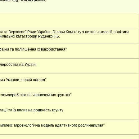
чного саду ім.М.М.Гришка.
ата Верховної Ради України, Голови Комітету з питань екології, політики
бильської катастрофи Руденко Г.Б.
раїни та поліпшення їх використання”
леробства на Україні
ма України- новий погляд”
о землеробства на чорноземних грунтах”
ації та їх вплив на родючість грунту
 комплекс агроекологічна модель адаптивного рослинництва”