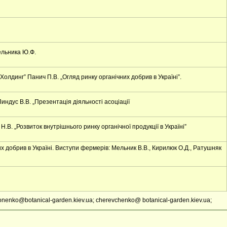
ельника Ю.Ф.
лдинг” Панич П.В. „Огляд ринку органічних добрив в Україні”.
индус В.В. „Презентація діяльності асоціації
В. „Розвиток внутрішнього ринку органічної продукції в Україні”
 добрив в Україні. Виступи фермерів: Мельник В.В., Кирилюк О.Д., Ратушняк
nenko@botanical-garden.kiev.ua; cherevchenko@ botanical-garden.kiev.ua;