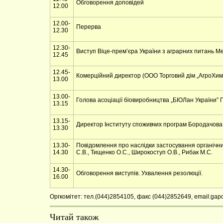
Обговорення доповідей
12.00
12.00-
Перерва
12.30
12.30-
Виступ Віце-прем’єра України з аграрних питань М
12.45
12.45-
Комерційний директор (ООО Торговий дім „АгроХимХо
13.00
13.00-
Голова асоціації біовиробництва „БІОЛан України” П
13.15
13.15-
Директор Інституту споживчих програм Бородачова Н.
13.30
13.30-
Повідомлення про наслідки застосування органічних
14.30
С.В., Тищенко О.С., Широкоступ О.В., Рибак М.С.
14.30-
Обговорення виступів. Ухвалення резолюції.
16.00
Оргкомітет: тел.(044)2854105, факс (044)2852649, email:gapo
Читай також