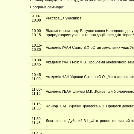
Семінар відбудеться 20 грудня на базі Національного ботані
Програма семінару:
9.00-
Реєстрація учасників
10.00
10.00-
Відкриття семінару. Вступне слово Народного депут
10.15
природокористування та ліквідації наслідків Чорно
10.15-
Академік УААН Сайко В.Ф. „Стан земельних угідь Ук
10.30
10.30-
Академік УААН Роїк М.В. Проблеми біологічного зем
10.45
10.45-
Академік НАН України Созінов О.О. „Мега-агросисте
11.00
11.00-
Акалемік УЕАН Шикула М.К. „Концепція біологічног
11.15
11.15-
Чл.-кор. НАН України Травлєєв А.П. Процеси девегет
11.30
11.30-
Доктор с.-г.н. Дубовий В.І. „Фітотронно-тепличний
11.45
11.45-