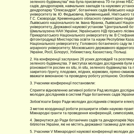
зеленого будівництва” яка була присвячена 70-ти річчю НБС
садів, дендропарків, навчальних закладів та наукових устано
дендропарку “Олександрія”, ботанічних садів Київського нац
університету ім. Ю. Федьковича, Кременецький, Нікітського т
Г.С. Сковороди; Кременецького обласного гуманітарно-педаго
Львівського національного ім. Івана Франка, Львівської Нац
університету, Державної наукової установи “Центральний бота
Шмальгаузена НАН України; Українського НДІ гірського лісівниц
Прикарпатського Національного університету ім. В Стефаника;
фітоінтродукції Міністерства освіти та науки Республіки Ка
Національного університету; Головного ботанічного саду ім
аграрного університету; Московського державного відкритого п
України, Росії, Білорусі, Узбекистану, Казахстану, Польщі.
2. На конференції заслухано 26 усних доповідей та розгляну
зеленого будівництва. У виступах молодих дослідників були 
різноманіття рослин ex situ, in situ, зеленого будівництва т
закритого ґрунту, плодових, ягідних, кормових, пряно-смаков
вважати виконаною та проведену роботу успішною. Особливо 
3. Учасники конференції постановили:
Сприяти відновленню активної роботи Рад молодих дослідни
молодих дослідників в системі Ради ботанічних садів України
Зобов’язати Бюро Ради молодих дослідників створити електро
З метою координації роботи розширити обмін науково-прак
Міжнародні гранти та проведення конференцій, симпозіумів, 
4. Звернутися до Ради ботанічних садів та дендропарків Укр
бібліотек України, які не містять державної таємниці для мол
5. Учасники V Міжнародної наукової конференції молодих досл