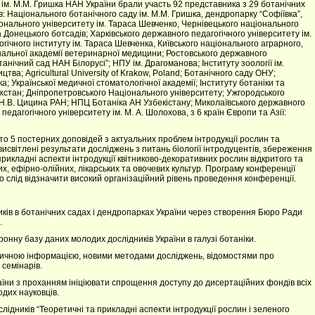
 ім. М.М. Гришка НАН України брали участь 92 представника з 29 ботанічних
в: Національного ботанічного саду ім. М.М. Гришка, дендропарку “Софіївка”,
іонального університету ім. Тараса Шевченко, Чернівецького національного
а Донецького ботсадів; Харківського державного педагогічного університету ім.
гічного інституту ім. Тараса Шевченка, Київського національного аграрного,
іональної академії ветеринарної медицини; Ростовського державного
нічний сад НАН Білорусі”; НПУ ім. Драгоманова; Інституту зоології ім.
тва; Agricultural University of Krakow, Poland; Ботанічного саду ОНУ;
 Української медичної стоматологічної академії; Інституту ботаніки та
захстан; Дніпропетровського Національного університету; Ужгородського
. Н.В. Цицина РАН; НПЦ Ботаніка АН Узбекістану; Миколаївського державного
едагогічного університету ім. М. А. Шолохова, з 6 країн Європи та Азії:
то 5 постерних доповідей з актуальних проблем інтродукції рослин та
висвітлені результати досліджень з питань біології інтродуцентів, збереження
а прикладні аспекти інтродукції квітниково-декоративних рослин відкритого та
их, ефірно-олійних, лікарських та овочевих культур. Програму конференції
слід відзначити високий організаційний рівень проведення конференції.
ків в ботанічних садах і дендропарках України через створення Бюро Ради
.
нну базу даних молодих дослідників України в галузі ботаніки.
тичною інформацією, новими методами досліджень, відомостями про
семінарів.
аїни з проханням ініціювати спрощення доступу до дисертаційних фондів всіх
одих науковців.
ідників “Теоретичні та прикладні аспекти інтродукції рослин і зеленого