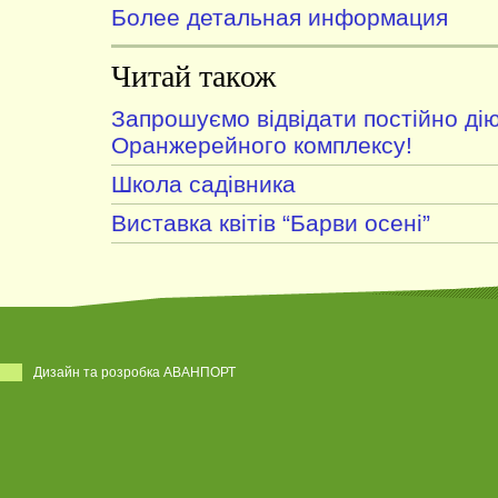
Более детальная информация
Читай також
Запрошуємо відвідати постійно дію
Оранжерейного комплексу!
Школа садівника
Виставка квітів “Барви осені”
Дизайн та розробка АВАНПОРТ