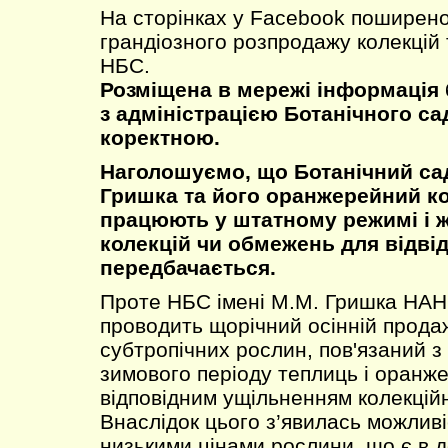
На сторінках у Facebook поширен
грандіозного розпродажу колекцій 
НБС.
Розміщена в мережі інформація 
з адміністрацією Ботанічного сад
коректною.
Наголошуємо, що Ботанічний сад
Гришка та його оранжерейний к
працюють у штатному режимі і 
колекцій чи обмежень для відвід
передбачається.
Проте НБС імені М.М. Гришка НАН 
проводить щорічний осінній продаж
субтропічних рослин, пов'язаний з
зимового періоду теплиць і оранже
відповідним ущільненням колекцій
Внаслідок цього з’явилась можливі
низькими цінами рослини, що є в до