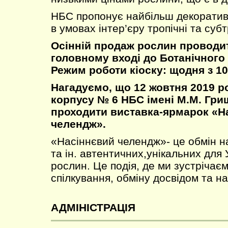
НБС пропонує найбільш декоративні
в умовах інтер’єру тропічні та суб
Осінній продаж рослин проводит
головному вході до Ботанічного 
Режим роботи кіоску: щодня з 10
Нагадуємо, що 12 жовтня 2019 р
корпусу № 6 НБС імені М.М. Гри
проходити виставка-ярмарок «Н
челендж».
«Насіннєвий челендж»- це обмін н
та ін. автентичних,унікальних для 
рослин. Це подія, де ми зустрічає
спілкування, обміну досвідом та на
АДМІНІСТРАЦІЯ