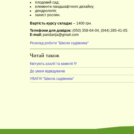
плодовий сад;
елементи ландшафтного дизайну;
дендрологія;
захист рослин.
Вартість курсу складає
– 1400 грн.
Телефони для довідок:
(050) 358-64-04, (044) 285-41-05.
E-mail:
pandarija@gmail.com
Розклад роботи "Школи садівника"
Читай також
Квітують азалії та камелії !!!
До уваги відвідувачів
УВАГА! "Школа садівника"