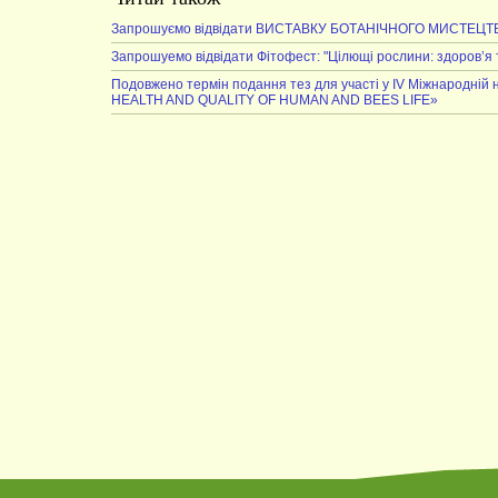
Запрошуємо відвідати ВИСТАВКУ БОТАНІЧНОГО МИСТЕЦТ
Запрошуемо відвідати Фітофест: "Цілющі рослини: здоров’я 
Подовжено термін подання тез для участі у IV Міжнародн
HEALTH AND QUALITY OF HUMAN AND BEES LIFE»