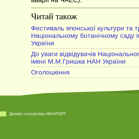
Читай також
Фестиваль японської культури та 
Національному ботанічному саду 
України
До уваги відвідувачів Національно
імені М.М.Гришка НАН України
Оголошення
Дизайн та розробка АВАНПОРТ