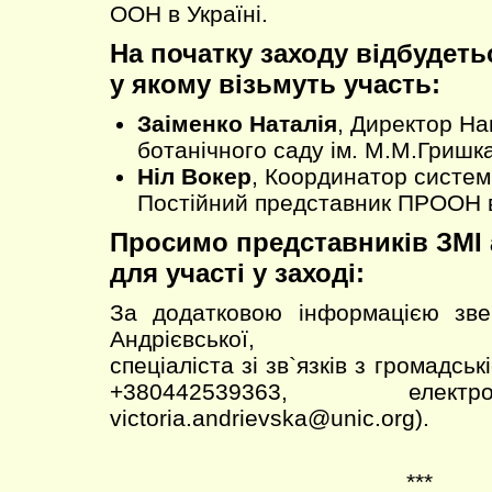
ООН в Україні.
На початку заходу відбудеть
у якому візьмуть участь:
Заіменко Наталія
, Директор На
ботанічного саду ім. М.М.Гришк
Ніл Вокер
, Координатор систем
Постійний представник ПРООН в
Просимо представників ЗМІ
для участі у заході:
За додатковою інформацією звер
Андрієвської,
спеціаліста зі зв`язків з громадсь
+380442539363, елек
victoria.andrievska@unic.org).
***