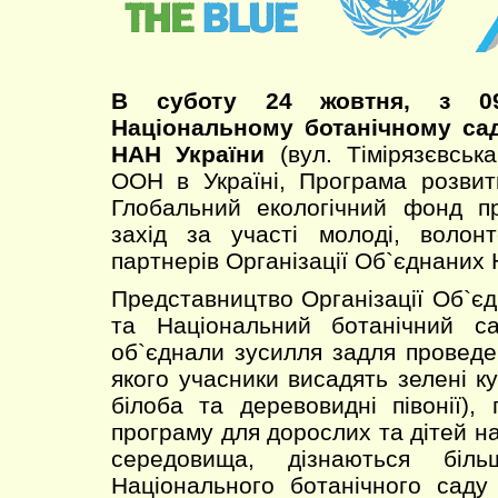
В суботу 24 жовтня, з 09
Національному ботанічному сад
НАН України
(вул. Тімірязєвськ
ООН в Україні, Програма розвит
Глобальний екологічний фонд пр
захід за участі молоді, волонт
партнерів Організації Об`єднаних Н
Представництво Організації Об`єд
та Національний ботанічний с
об`єднали зусилля задля проведе
якого учасники висадять зелені ку
білоба та деревовидні півонії),
програму для дорослих та дітей н
середовища, дізнаються біль
Національного ботанічного саду