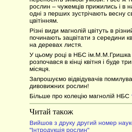
рослин – чужемців прижились і в н
одні з перших зустрічають весну 
цвітінням.
Різні види магнолій цвітуть в різни
починають зацвітати з середини кв
на деревах листя.
У цьому році в НБС ім.М.М.Гришка
розпочався в кінці квітня і буде тр
місяця.
Запрошуємо відвідувачів помилува
дивовижних рослин!
Більше про колецію магнолій НБС
Читай також
Вийшов з друку другий номер нау
"Інтродукція рослин"