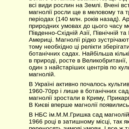
всі види рослин на Землі. Вчені в
магнолії росли ще в меловому та 
періодах (140 млн. років назад). А
природних умовах до цього часу м
Південно-Східній Азії, Північній т
Америці. Магнолії рідко зустрічають
тому необхідно ці релікти зберігат
ботанічних садах. Найбільша кількі
в природі, росте в Великобританії
один з найстаріших центрів по ку
магнолій.
В Україні активно почалось культи
1960-70рр і лише в ботанічних сад
магнолії зростали в Криму, Прикарп
В Києві вперше магнолії появились
В НБС ім.М.М.Гришка сад магнолій
1966 році в затишному місці, так я
переносять зимові умови. І все ж т