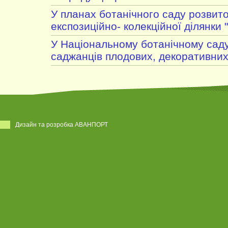
У планах ботанічного саду розвито
експозиційно- колекційної ділянки
У Національному ботанічному сад
саджанців плодових, декоративни
Дизайн та розробка АВАНПОРТ