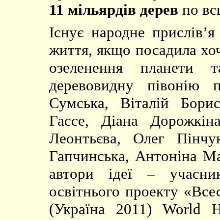
11 мільярдів дерев
по вс
Існує народне прислів’
життя, якщо посадила хо
озеленення планети 
деревовидну півонію 
Сумська, Віталій Бори
Гассе, Діана Дорожкін
Леонтьєва, Олег Пінчу
Гапчинська, Антоніна Ма
автори ідеї – учасник
освітнього проекту «Все
(Україна 2011) World H