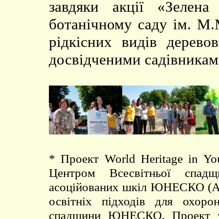
завдяки акції «Зелен
ботанічному саду ім. М.
рідкісних видів дерево
досвідченими садівниками 
* Проект World Heritage in Y
Центром Всесвітньої спа
асоційованих шкіл ЮНЕСКО (ASP
освітніх підходів для охоро
спадщини ЮНЕСКО. Проект ус