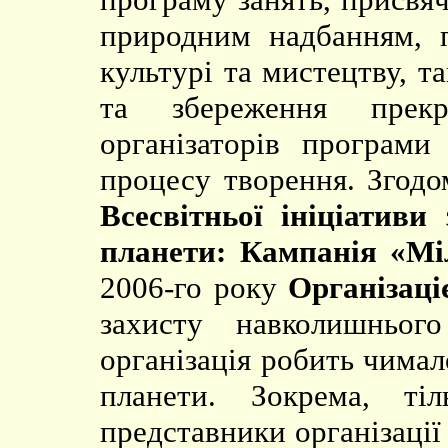
природним надбанням, п
культурі та мистецтву, т
та збереження прек
організаторів програм
процесу творення. Згодо
Всесвітньої ініціатив
планети: Кампанія «Мі
2006-го року
Організац
захисту навколишньо
організація робить чима
планети. Зокрема, ті
представники організації