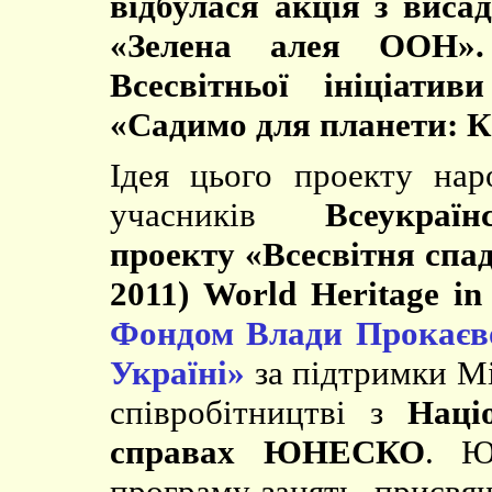
відбулася акція з виса
«Зелена алея ООН»
Всесвітньої ініціат
«Садимо для планети: К
Ідея цього проекту нар
учасників
Всеукраїн
проекту «Всесвітня спа
2011) World Heritage i
Фондом Влади Прокаєво
Україні»
за підтримки Мі
співробітництві з
Наці
справах ЮНЕСКО
. Ю
програму занять, присвя