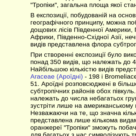
"Тропіки", загальна площа якої ста
В експозиції, побудованій на основ
географічного принципу, можна п
дощових лісів Південної Америки, 
Африки, Південно-Східної Азії, н
видів представлена флора субтропі
При створенні експозиції було ви
понад 350 видів, що належать до 4
Найбільшою кількістю видів предс
Araceae (Ароїдні)
- 198 і Bromeliac
51. Ароїдні розповсюджені в більш
субтропічних районів обох півкуль
належать до числа небагатьох гру
зустріти лише на американському 
Незважаючи на те, що значна кіль
представлена лише кількома видами
оранжереї "Тропіки" зможуть побач
для багатьох з нас символізують тр