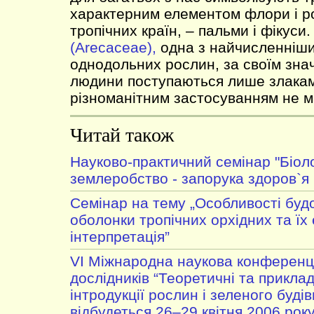
характерним елементом флори і р
тропічних країн, – пальми і фікуси
(Arecaceae),
одна з найчисленніш
однодольних рослин, за своїм зна
людини поступаються лише злакам
різноманітним застосуванням не м
Читай також
Науково-практичний семінар "Біол
землеробство - запорука здоров`я 
Cемінар на тему „Особливості будо
оболонки тропічних орхідних та їх 
інтерпретація”
VІ Міжнародна наукова конференц
дослідників “Теоретичні та приклад
інтродукції рослин і зеленого буді
відбудеться 26–29 квітня 2006 року