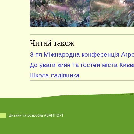
Читай також
3-тя Міжнародна конференція Агро
До уваги киян та гостей міста Києв
Школа садівника
Дизайн та розробка АВАНПОРТ