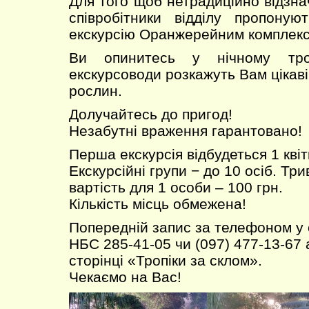
Для того щоб нетрадиційно відзна
співробітники відділу пропоную
екскурсію Оранжерейним комплек
Ви опинитесь у нічному тро
екскурсоводи розкажуть Вам цікаві 
рослин.
Долучайтесь до пригод!
Незабутні враження гарантовано!
Перша екскурсія відбудеться 1 квіт
Екскурсійні групи − до 10 осіб. Трив
вартість для 1 особи – 100 грн.
Кількість місць обмежена!
Попередній запис за телефоном у
НБС 285-41-05 чи (097) 477-13-67 
сторінці «Тропіки за склом».
Чекаємо на Вас!