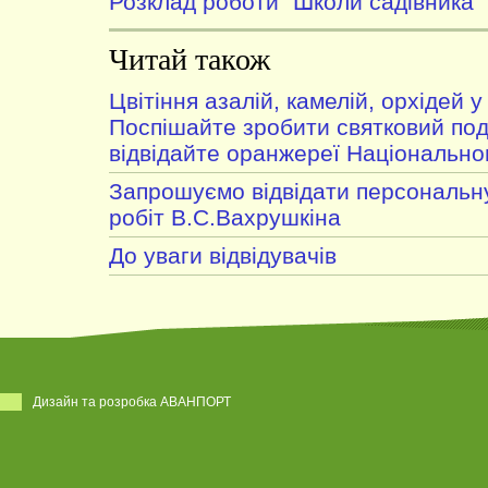
Розклад роботи "Школи садівника"
Читай також
Цвітіння азалій, камелій, орхідей 
Поспішайте зробити святковий под
відвідайте оранжереї Національно
Запрошуємо відвідати персональну
робіт В.С.Вахрушкіна
До уваги відвідувачів
Дизайн та розробка АВАНПОРТ