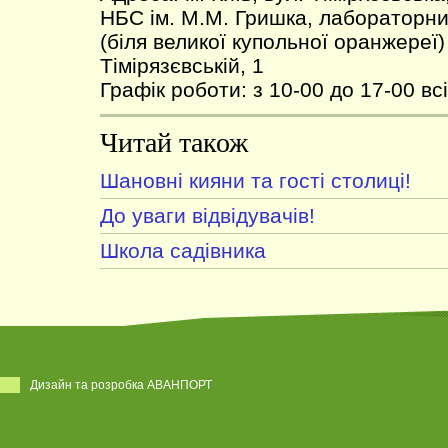
НБС ім. М.М. Гришка, лабораторн
(біля великої купольної оранжереї
Тімірязєвській, 1
Графік роботи: з 10-00 до 17-00 всі
Читай також
Шановні кияни та гості столиці!
До уваги відвідувачів!
Школа садівника
Дизайн та розробка АВАНПОРТ