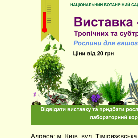
Адреса: м. Київ, вул. Тімірязєвська